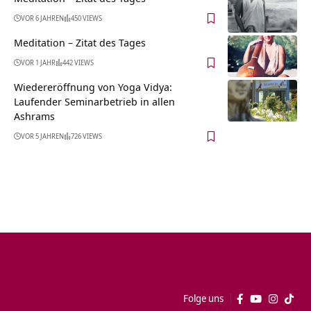
VOR 6 JAHREN
450 VIEWS
Meditation – Zitat des Tages
VOR 1 JAHR
442 VIEWS
Wiedereröffnung von Yoga Vidya:
Laufender Seminarbetrieb in allen
Ashrams
VOR 5 JAHREN
726 VIEWS
Folge uns