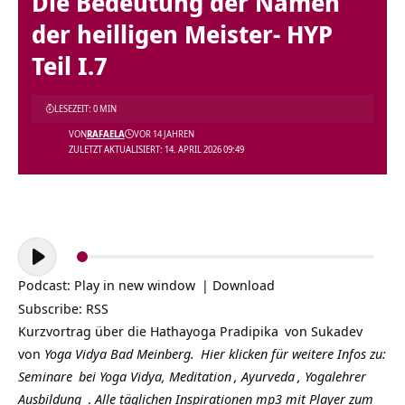
Die Bedeutung der Namen
der heilligen Meister- HYP
Teil I.7
LESEZEIT: 0 MIN
VON
RAFAELA
VOR 14 JAHREN
ZULETZT AKTUALISIERT: 14. APRIL 2026 09:49
Audio-
Player
Podcast:
Play in new window
|
Download
Subscribe:
RSS
Kurzvortrag über die
Hathayoga Pradipika
von
Sukadev
von
Yoga Vidya Bad Meinberg.
Hier klicken für weitere Infos zu:
Seminare
bei Yoga Vidya,
Meditation
,
Ayurveda
,
Yogalehrer
Ausbildung
.
Alle täglichen Inspirationen mp3 mit Player zum