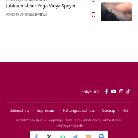
Jubliäumsfeier Yoga Vidya Speyer
VOR 19 JAHREN
389 VIEWS
Folge uns
Datenschutz
Impressum
Haftungsausschluss
Sitemap
RSS
© 2026 Yoga Vidya e.V. · Yogaweg 7 · 32805 Horn‑Bad Meinberg · +49 5234 87‑0 ·
info@yoga‑vidya.de