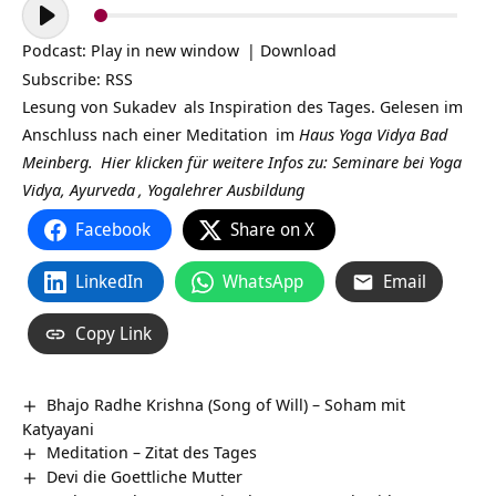
Audio-
Player
Podcast:
Play in new window
|
Download
Subscribe:
RSS
Lesung von
Sukadev
als Inspiration des Tages. Gelesen im
Anschluss nach einer
Meditation
im
Haus Yoga Vidya Bad
Meinberg.
Hier klicken für weitere Infos zu: Seminare bei
Yoga
Vidya,
Ayurveda
,
Yogalehrer Ausbildung
Facebook
Share on X
LinkedIn
WhatsApp
Email
Copy Link
Bhajo Radhe Krishna (Song of Will) – Soham mit
Katyayani
Meditation – Zitat des Tages
Devi die Goettliche Mutter