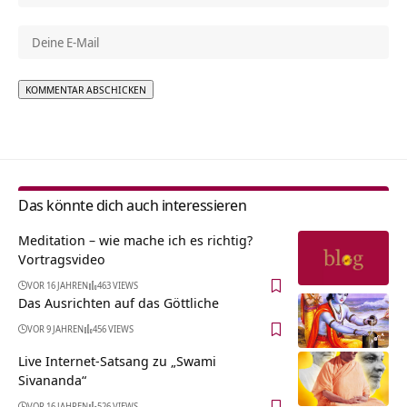
Alternative:
Das könnte dich auch interessieren
Meditation – wie mache ich es richtig?
Vortragsvideo
VOR 16 JAHREN
463 VIEWS
Das Ausrichten auf das Göttliche
VOR 9 JAHREN
456 VIEWS
Live Internet-Satsang zu „Swami
Sivananda“
VOR 16 JAHREN
526 VIEWS