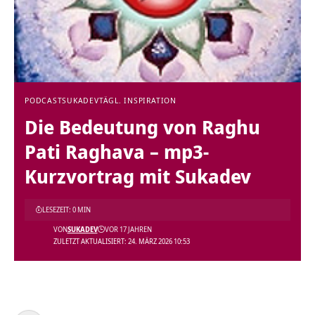
PODCAST
SUKADEV
TÄGL. INSPIRATION
Die Bedeutung von Raghu
Pati Raghava – mp3-
Kurzvortrag mit Sukadev
LESEZEIT: 0 MIN
VON
SUKADEV
VOR 17 JAHREN
ZULETZT AKTUALISIERT: 24. MÄRZ 2026 10:53