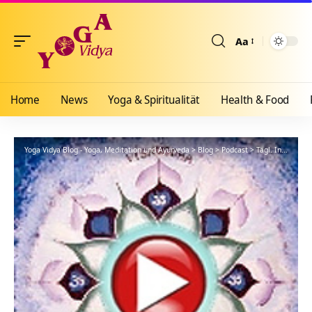
Aa
Größenänderun
Home
News
Yoga & Spiritualität
Health & Food
Yoga Vidya Blog - Yoga, Meditation und Ayurveda
>
Blog
>
Podcast
>
Tägl. Inspiration