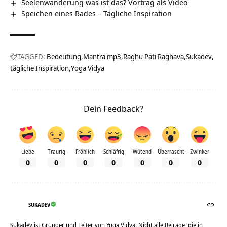
Seelenwanderung was ist das? Vortrag als Video
Speichen eines Rades – Tägliche Inspiration
TAGGED:
Bedeutung
Mantra mp3
Raghu Pati Raghava
Sukadev
tägliche Inspiration
Yoga Vidya
Dein Feedback?
Liebe
Traurig
Fröhlich
Schläfrig
Wütend
Überrascht
Zwinker
0
0
0
0
0
0
0
SUKADEV
Sukadev ist Gründer und Leiter von Yoga Vidya. Nicht alle Beiräge, die in