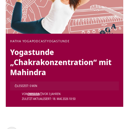
HATHA YOGA
PODCAST
YOGASTUNDE
Yogastunde
„Chakrakonzentration“ mit
Mahindra
LESEZEIT: 0 MIN
VON
OMKARA
VOR 3 JAHREN
ZULETZT AKTUALISIERT: 18. MAI 2026 10:50