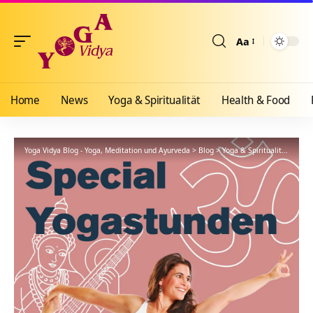
Aa
Größenänderun
Home
News
Yoga & Spiritualität
Health & Food
Yoga Vidya Blog - Yoga, Meditation und Ayurveda
>
Blog
>
Yoga & Spiritualität
>
Hath