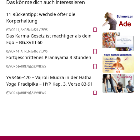
Das könnte dich auch interessieren
11 Rückentipp: wechsle öfter die
Körperhaltung
VOR 11 JAHREN
621 VIEWS
Das Karma-Gesetz ist mächtiger als dein
Ego – BG.XVIII 60
VOR 14 JAHREN
466 VIEWS
Fortgeschrittenes Pranayama 3 Stunden
VOR 5 JAHREN
523 VIEWS
YVS466-470 – Vajroli Mudra in der Hatha
Yoga Pradipika – HYP Kap. 3, Verse 83-91
VOR 4 JAHREN
519 VIEWS