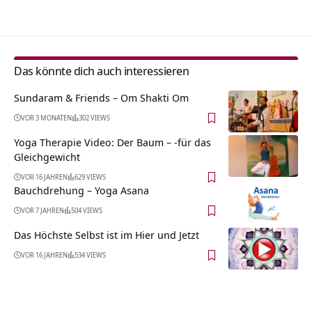
Das könnte dich auch interessieren
Sundaram & Friends – Om Shakti Om
VOR 3 MONATEN
302 VIEWS
Yoga Therapie Video: Der Baum – -für das
Gleichgewicht
VOR 16 JAHREN
629 VIEWS
Bauchdrehung – Yoga Asana
VOR 7 JAHREN
504 VIEWS
Das Höchste Selbst ist im Hier und Jetzt
VOR 16 JAHREN
534 VIEWS