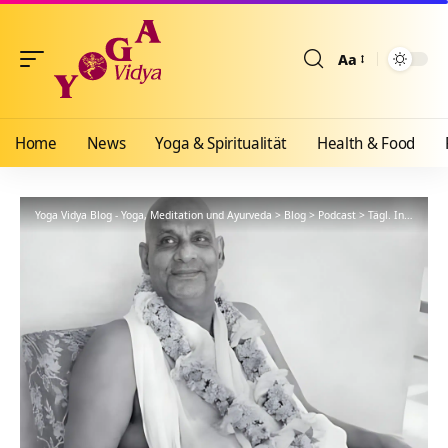
Aa
Größenänderun
Home
News
Yoga & Spiritualität
Health & Food
Yoga Vidya Blog - Yoga, Meditation und Ayurveda
>
Blog
>
Podcast
>
Tägl. Inspiration