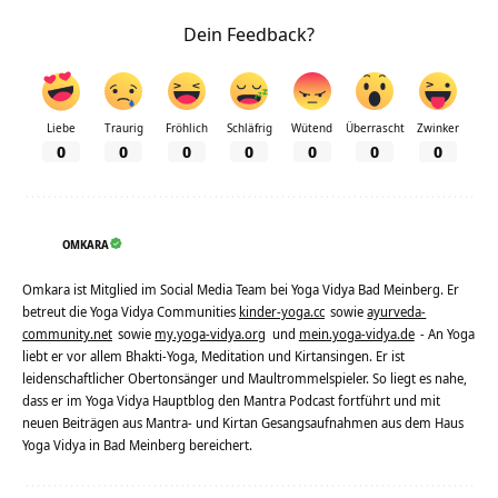
Dein Feedback?
Liebe
Traurig
Fröhlich
Schläfrig
Wütend
Überrascht
Zwinker
0
0
0
0
0
0
0
OMKARA
Omkara ist Mitglied im Social Media Team bei Yoga Vidya Bad Meinberg. Er
betreut die Yoga Vidya Communities
kinder-yoga.cc
sowie
ayurveda-
community.net
sowie
my.yoga-vidya.org
und
mein.yoga-vidya.de
- An Yoga
liebt er vor allem Bhakti-Yoga, Meditation und Kirtansingen. Er ist
leidenschaftlicher Obertonsänger und Maultrommelspieler. So liegt es nahe,
dass er im Yoga Vidya Hauptblog den Mantra Podcast fortführt und mit
neuen Beiträgen aus Mantra- und Kirtan Gesangsaufnahmen aus dem Haus
Yoga Vidya in Bad Meinberg bereichert.