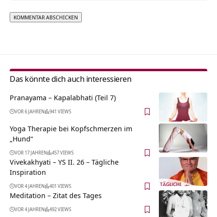
Alternative:
Das könnte dich auch interessieren
Pranayama – Kapalabhati (Teil 7)
VOR 6 JAHREN
941 VIEWS
Yoga Therapie bei Kopfschmerzen im
„Hund“
VOR 17 JAHREN
457 VIEWS
Vivekakhyati – YS II. 26 – Tägliche
Inspiration
VOR 4 JAHREN
401 VIEWS
Meditation – Zitat des Tages
VOR 4 JAHREN
492 VIEWS