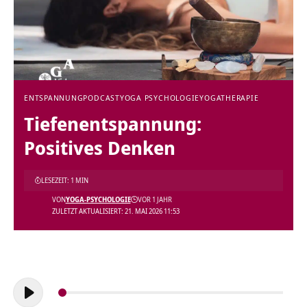
ENTSPANNUNG
PODCAST
YOGA PSYCHOLOGIE
YOGATHERAPIE
Tiefenentspannung:
Positives Denken
LESEZEIT: 1 MIN
VON
YOGA-PSYCHOLOGIE
VOR 1 JAHR
ZULETZT AKTUALISIERT: 21. MAI 2026 11:53
Audio-
Player