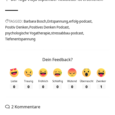
TAGGED:
Barbara Bosch
Entspannung
erfolg-podcast
Positiv Denken
Positives Denken Podcast
psychologische Yogatherapie
stressabbau-podcast
Tiefenentspannung
Dein Feedback?
Liebe
Traurig
Fröhlich
Schläfrig
Wütend
Überrascht
Zwinker
0
0
0
0
0
0
1
2 Kommentare