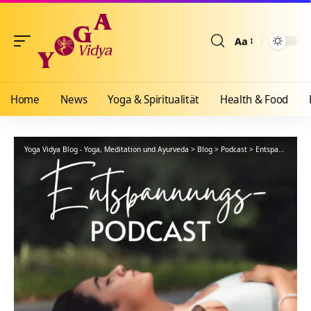
Aa
Größenänderun
Home
News
Yoga & Spiritualität
Health & Food
Yoga Vidya Blog - Yoga, Meditation und Ayurveda
>
Blog
>
Podcast
>
Entspannung
>