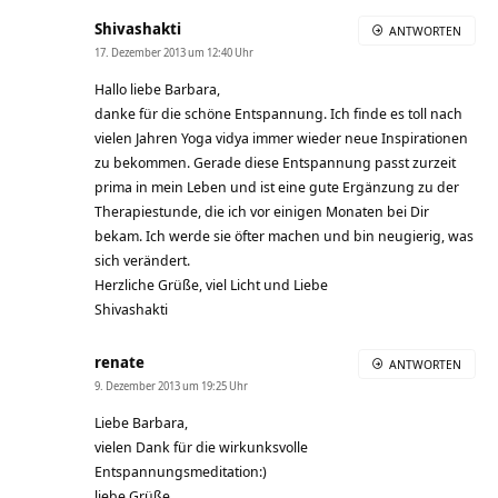
Shivashakti
ANTWORTEN
17. Dezember 2013 um 12:40 Uhr
Hallo liebe Barbara,
danke für die schöne Entspannung. Ich finde es toll nach
vielen Jahren Yoga vidya immer wieder neue Inspirationen
zu bekommen. Gerade diese Entspannung passt zurzeit
prima in mein Leben und ist eine gute Ergänzung zu der
Therapiestunde, die ich vor einigen Monaten bei Dir
bekam. Ich werde sie öfter machen und bin neugierig, was
sich verändert.
Herzliche Grüße, viel Licht und Liebe
Shivashakti
renate
ANTWORTEN
9. Dezember 2013 um 19:25 Uhr
Liebe Barbara,
vielen Dank für die wirkunksvolle
Entspannungsmeditation:)
liebe Grüße