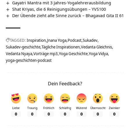
Gayatri Mantra mit 3 Jahres-Yogalehrerausbildung
Shat Kriyas, die 6 Reinigungsübungen – YVS100
Der Übende zieht alle Sinne zurück – Bhagavad Gita II 61
TAGGED:
Inspiration
Jnana Yoga
Podcast
Sukadev
Sukadev-geschichte
Tägliche Inspirationen
Vedanta Gleichnis
Vedanta Nyaya
Vorträge mp3
Yoga Geschichte
Yoga Vidya
yoga-geschichten-podcast
Dein Feedback?
Liebe
Traurig
Fröhlich
Schläfrig
Wütend
Überrascht
Zwinker
0
0
0
0
0
0
0