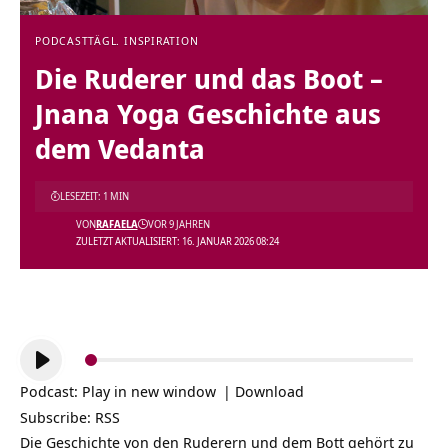
PODCAST
TÄGL. INSPIRATION
Die Ruderer und das Boot –
Jnana Yoga Geschichte aus
dem Vedanta
LESEZEIT: 1 MIN
VON
RAFAELA
VOR 9 JAHREN
ZULETZT AKTUALISIERT: 16. JANUAR 2026 08:24
Audio-
Player
Podcast:
Play in new window
|
Download
Subscribe:
RSS
Die Geschichte von den Ruderern und dem Bott gehört zu