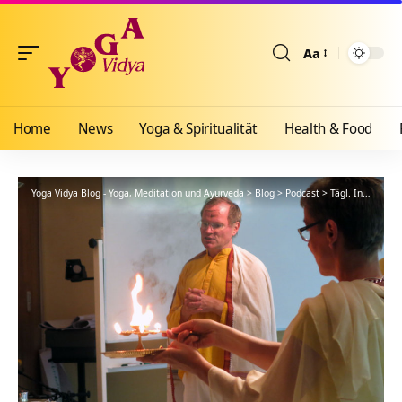
Aa
Größenänderun
Home
News
Yoga & Spiritualität
Health & Food
Yoga Vidya Blog - Yoga, Meditation und Ayurveda
>
Blog
>
Podcast
>
Tägl. Inspiration