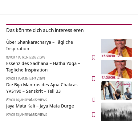
Das könnte dich auch interessieren
Über Shankaracharya – Tägliche
Inspiration
VOR 4 JAHREN
505 VIEWS
Essenz des Sadhana – Hatha Yoga –
Tägliche Inspiration
VOR 3 JAHREN
547 VIEWS
Die Bija Mantras des Ajna Chakras –
YVS190 – Sanskrit – Teil 33
VOR 16 JAHREN
472 VIEWS
Jaya Mata Kali – Jaya Mata Durge
VOR 13 JAHREN
552 VIEWS