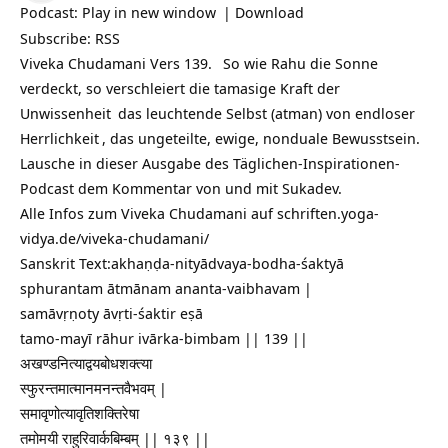
Podcast:
Play in new window
|
Download
Subscribe:
RSS
Viveka Chudamani Vers 139.
So wie Rahu die Sonne
verdeckt, so verschleiert die tamasige Kraft der
Unwissenheit
das leuchtende Selbst (atman) von endloser
Herrlichkeit
, das ungeteilte, ewige, nonduale Bewusstsein.
Lausche in dieser Ausgabe des Täglichen-Inspirationen-
Podcast dem Kommentar von und mit Sukadev.
Alle Infos zum Viveka Chudamani auf
schriften.yoga-
vidya.de/viveka-chudamani/
Sanskrit Text:akhaṇḍa-nityādvaya-bodha-śaktyā
sphurantam ātmānam ananta-vaibhavam |
samāvṛṇoty āvṛti-śaktir eṣā
tamo-mayī rāhur ivārka-bimbam || 139 ||
अखण्डनित्याद्वयबोधशक्त्या
स्फुरन्तमात्मानमनन्तवैभवम् |
समावृणोत्यावृतिशक्तिरेषा
तमोमयी राहुरिवार्कबिम्बम् || १३९ ||