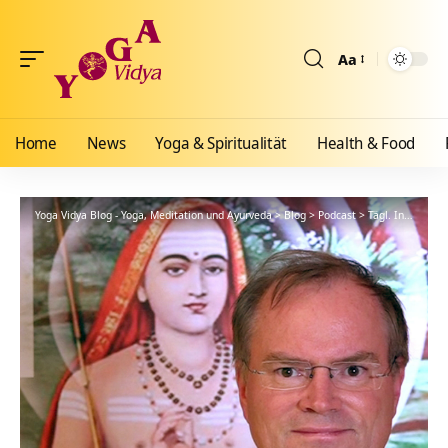
Aa
Größenänderun
Home
News
Yoga & Spiritualität
Health & Food
Yoga Vidya Blog - Yoga, Meditation und Ayurveda
>
Blog
>
Podcast
>
Tägl. Inspiration