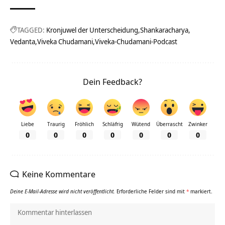
TAGGED:
Kronjuwel der Unterscheidung
Shankaracharya
Vedanta
Viveka Chudamani
Viveka-Chudamani-Podcast
Dein Feedback?
Liebe
Traurig
Fröhlich
Schläfrig
Wütend
Überrascht
Zwinker
0
0
0
0
0
0
0
Keine Kommentare
Deine E-Mail-Adresse wird nicht veröffentlicht.
Erforderliche Felder sind mit
*
markiert.