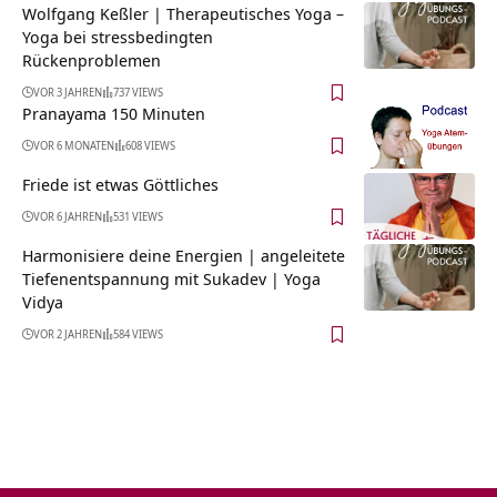
Wolfgang Keßler | Therapeutisches Yoga –
Yoga bei stressbedingten
Rückenproblemen
VOR 3 JAHREN
737 VIEWS
Pranayama 150 Minuten
VOR 6 MONATEN
608 VIEWS
Friede ist etwas Göttliches
VOR 6 JAHREN
531 VIEWS
Harmonisiere deine Energien | angeleitete
Tiefenentspannung mit Sukadev | Yoga
Vidya
VOR 2 JAHREN
584 VIEWS