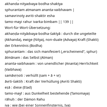
akhanda-nityadvaya-bodha-shaktya
sphurantam atmanam ananta-vaibhavam |
samavrinoty avriti-shaktir esha
tamo-mayi rahur ivarka-bimbam || 139 ||
Wort-für-Wort-Übersetzung:
akhaṇḍa-nityādvaya-bodha-śaktyā : durch die ungeteilte
(Akhanda), ewige (Nitya), non-duale (Advaya) Kraft (Shakti)
der Erkenntnis (Bodha)
sphurantam : das sich manifesiert („erscheinend“, sphur)
ātmānam : das Selbst (Atman)
ananta-vaibhavam : von unendlicher (Ananta) Herrlichkeit
(Vaibhava)
samāvṛṇoti : verhüllt (sam + ā + vṛ)
āvṛti-śaktiḥ : Kraft der Verhüllung (Avriti Shakti)
eṣā : diese (Etad)
tamo-mayī : aus Dunkelheit bestehende (Tamomaya)
rāhuḥ : der Dämon Rahu
iva : wie (bei einer Sonnenfinsternis, Iva)