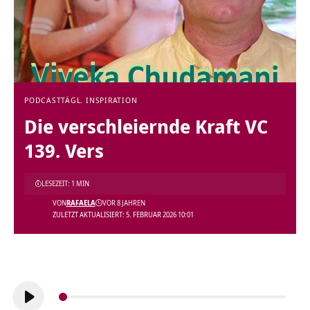
PODCAST
TÄGL. INSPIRATION
Die verschleiernde Kraft VC
139. Vers
LESEZEIT: 1 MIN
VON
RAFAELA
VOR 8 JAHREN
ZULETZT AKTUALISIERT: 5. FEBRUAR 2026 10:01
Audio-
Player