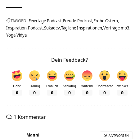
TAGGED:
Feiertage Podcast
Freude-Podcast
Frohe Ostern
Inspiration
Podcast
Sukadev
Tägliche Inspirationen
Vorträge mp3
Yoga Vidya
Dein Feedback?
Liebe
Traurig
Fröhlich
Schläfrig
Wütend
Überrascht
Zwinker
0
0
0
0
0
0
0
1 Kommentar
Manni
ANTWORTEN