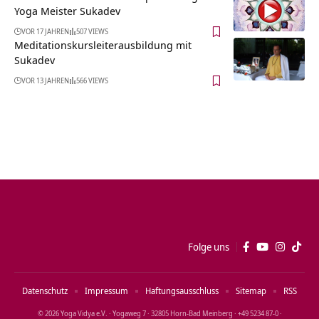
Yoga Meister Sukadev
VOR 17 JAHREN
507 VIEWS
Meditationskursleiterausbildung mit
Sukadev
VOR 13 JAHREN
566 VIEWS
Folge uns
Datenschutz
Impressum
Haftungsausschluss
Sitemap
RSS
© 2026 Yoga Vidya e.V. · Yogaweg 7 · 32805 Horn‑Bad Meinberg · +49 5234 87‑0 ·