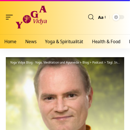
Aa
Größenänderun
Home
News
Yoga & Spiritualität
Health & Food
Yoga Vidya Blog - Yoga, Meditation und Ayurveda
>
Blog
>
Podcast
>
Tägl. Inspiration