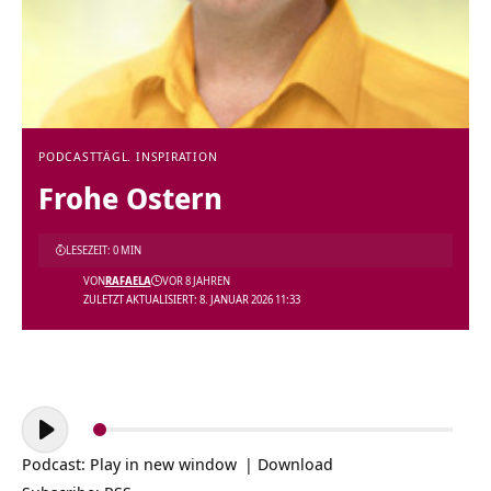
PODCAST
TÄGL. INSPIRATION
Frohe Ostern
LESEZEIT: 0 MIN
VON
RAFAELA
VOR 8 JAHREN
ZULETZT AKTUALISIERT: 8. JANUAR 2026 11:33
Audio-
Player
Podcast:
Play in new window
|
Download