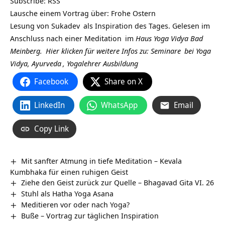
Subscribe:
RSS
Lausche einem Vortrag über: Frohe Ostern
Lesung von
Sukadev
als Inspiration des Tages. Gelesen im
Anschluss nach einer
Meditation
im
Haus Yoga Vidya Bad
Meinberg.
Hier klicken für weitere Infos zu:
Seminare
bei
Yoga
Vidya,
Ayurveda
,
Yogalehrer Ausbildung
Facebook
Share on X
LinkedIn
WhatsApp
Email
Copy Link
Mit sanfter Atmung in tiefe Meditation – Kevala
Kumbhaka für einen ruhigen Geist
Ziehe den Geist zurück zur Quelle – Bhagavad Gita VI. 26
Stuhl als Hatha Yoga Asana
Meditieren vor oder nach Yoga?
Buße – Vortrag zur täglichen Inspiration