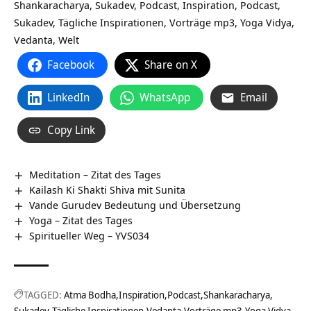
Shankaracharya, Sukadev, Podcast, Inspiration, Podcast,
Sukadev, Tägliche Inspirationen, Vorträge mp3, Yoga Vidya,
Vedanta, Welt
Facebook
Share on X
LinkedIn
WhatsApp
Email
Copy Link
Meditation – Zitat des Tages
Kailash Ki Shakti Shiva mit Sunita
Vande Gurudev Bedeutung und Übersetzung
Yoga – Zitat des Tages
Spiritueller Weg – YVS034
TAGGED:
Atma Bodha
Inspiration
Podcast
Shankaracharya
Sukadev
Tägliche Inspirationen
Vedanta
Vorträge mp3
Yoga Vidya