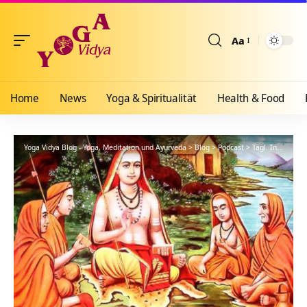
Aa
Größenänderun
Home
News
Yoga & Spiritualität
Health & Food
Yoga Vidya Blog - Yoga, Meditation und Ayurveda
>
Blog
>
Podcast
>
Tägl. Inspiration