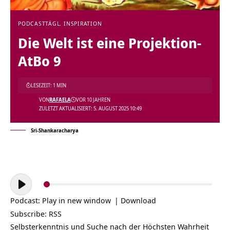
PODCAST
TÄGL. INSPIRATION
Die Welt ist eine Projektion-
AtBo 9
LESEZEIT: 1 MIN
VON
RAFAELA
VOR 10 JAHREN
ZULETZT AKTUALISIERT: 5. AUGUST 2025 10:49
Sri-Shankaracharya
Audio-
Player
Podcast:
Play in new window
|
Download
Subscribe:
RSS
Selbsterkenntnis und Suche nach der Höchsten
Wahrheit