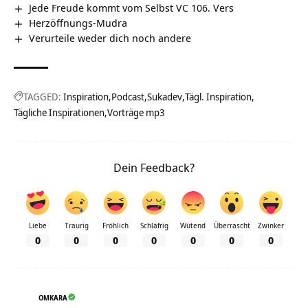
Jede Freude kommt vom Selbst VC 106. Vers
Herzöffnungs-Mudra
Verurteile weder dich noch andere
TAGGED:
Inspiration
Podcast
Sukadev
Tägl. Inspiration
Tägliche Inspirationen
Vorträge mp3
Dein Feedback?
Liebe
Traurig
Fröhlich
Schläfrig
Wütend
Überrascht
Zwinker
0
0
0
0
0
0
0
OMKARA