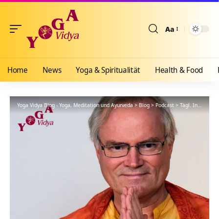
Aa
Größenänderun
Home
News
Yoga & Spiritualität
Health & Food
Yoga Vidya Blog - Yoga, Meditation und Ayurveda
>
Blog
>
Podcast
>
Tägl. Inspiration