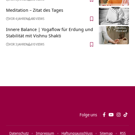
Meditation – Zitat des Tages
VOR 4 JAHREN
480 VIEWS
Innere Balance | Yogaflow für Erdung und
Stabilität mit Vishnu Shakti
VOR 3 JAHREN
610 VIEWS
Folge uns
Datenschutz
Impressum
Haftungsausschluss
Sitemap
RSS