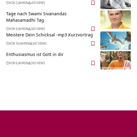
VOR 2 JAHREN
470 VIEWS
Tage nach Swami Sivanandas
Mahasamadhi Tag
VOR 9 JAHREN
502 VIEWS
Meistere Dein Schicksal -mp3 Kurzvortrag
VOR 18 JAHREN
547 VIEWS
Enthusiasmus ist Gott in dir
VOR 6 JAHREN
592 VIEWS