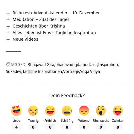
Rishikesh-Adventskalender – 19. Dezember
Meditation – Zitat des Tages
Geschichten über Krishna
Alles Leben ist Eins – Tägliche Inspiration
Neue Videos
TAGGED:
Bhagavad Gita
bhagavad-gita-podcast
Inspiration
Sukadev
Tägliche Inspirationen
Vorträge
Yoga Vidya
Dein Feedback?
Liebe
Traurig
Fröhlich
Schläfrig
Wütend
Überrascht
Zwinker
4
0
0
0
0
0
0