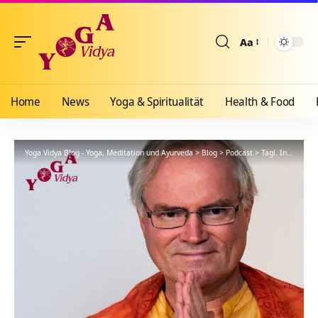
Aa
Größenänderun
Home
News
Yoga & Spiritualität
Health & Food
Yoga Vidya Blog - Yoga, Meditation und Ayurveda
>
Blog
>
Podcast
>
Tägl. Inspiration