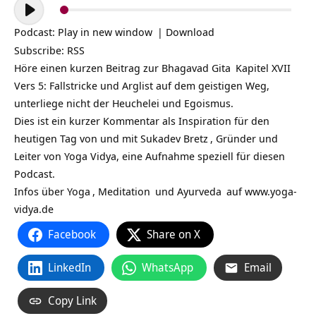
Audio-
Player
Podcast:
Play in new window
|
Download
Subscribe:
RSS
Höre einen kurzen Beitrag zur
Bhagavad Gita
Kapitel XVII
Vers 5: Fallstricke und Arglist auf dem geistigen Weg,
unterliege nicht der Heuchelei und Egoismus.
Dies ist ein kurzer Kommentar als Inspiration für den
heutigen Tag von und mit
Sukadev Bretz
, Gründer und
Leiter von Yoga Vidya, eine Aufnahme speziell für diesen
Podcast.
Infos über
Yoga
,
Meditation
und
Ayurveda
auf
www.yoga-
vidya.de
Facebook
Share on X
LinkedIn
WhatsApp
Email
Copy Link