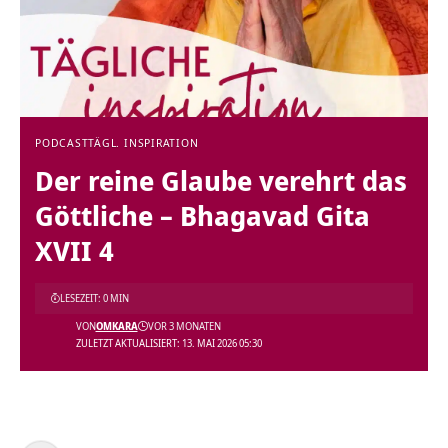
PODCAST
TÄGL. INSPIRATION
Der reine Glaube verehrt das
Göttliche – Bhagavad Gita
XVII 4
LESEZEIT: 0 MIN
VON
OMKARA
VOR 3 MONATEN
ZULETZT AKTUALISIERT: 13. MAI 2026 05:30