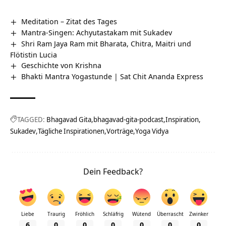
Meditation – Zitat des Tages
Mantra-Singen: Achyutastakam mit Sukadev
Shri Ram Jaya Ram mit Bharata, Chitra, Maitri und
Flötistin Lucia
Geschichte von Krishna
Bhakti Mantra Yogastunde | Sat Chit Ananda Express
TAGGED:
Bhagavad Gita
bhagavad-gita-podcast
Inspiration
Sukadev
Tägliche Inspirationen
Vorträge
Yoga Vidya
Dein Feedback?
Liebe
Traurig
Fröhlich
Schläfrig
Wütend
Überrascht
Zwinker
6
0
0
0
0
0
0