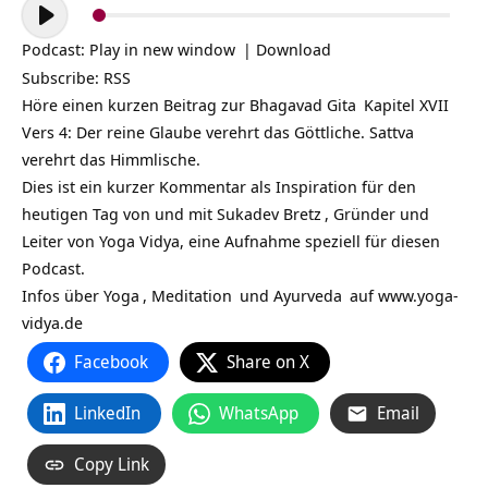
Audio-
Player
Podcast:
Play in new window
|
Download
Subscribe:
RSS
Höre einen kurzen Beitrag zur
Bhagavad Gita
Kapitel XVII
Vers 4: Der reine Glaube verehrt das Göttliche. Sattva
verehrt das Himmlische.
Dies ist ein kurzer Kommentar als Inspiration für den
heutigen Tag von und mit
Sukadev Bretz
, Gründer und
Leiter von Yoga Vidya, eine Aufnahme speziell für diesen
Podcast.
Infos über
Yoga
,
Meditation
und
Ayurveda
auf
www.yoga-
vidya.de
Facebook
Share on X
LinkedIn
WhatsApp
Email
Copy Link