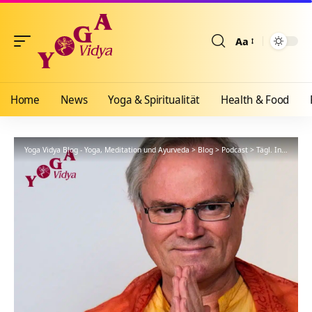
Aa
Größenänderun
Home
News
Yoga & Spiritualität
Health & Food
Yoga Vidya Blog - Yoga, Meditation und Ayurveda
>
Blog
>
Podcast
>
Tägl. Inspiration