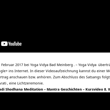
. Februar 2017 bei
Yoga Vidya Bad Meinberg
. –
Yoga Vidya
übertr
gle+ ins Internet. In dieser Videoaufzeichnung kannst du einer M
ortrag anschauen bzw. anhören. Zum Abschluss des Satsangs folg
Arati
, eine Lichtzeremonie.
adi Shodhana Meditation – Mantra Geschichten – Kursvideo 8.