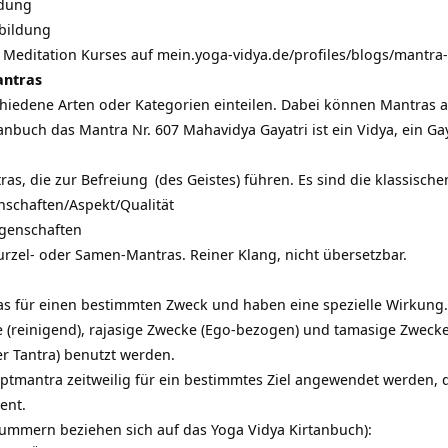
ldung
sbildung
a Meditation Kurses auf
mein.yoga-vidya.de/profiles/blogs/mantra
antras
chiedene Arten oder Kategorien einteilen. Dabei können Mantras
tanbuch das Mantra Nr. 607 Mahavidya Gayatri ist ein Vidya, ein Ga
ras, die zur
Befreiung
(des Geistes) führen. Es sind die klassisch
nschaften/Aspekt/Qualität
genschaften
urzel- oder Samen-Mantras. Reiner Klang, nicht übersetzbar.
s für einen bestimmten Zweck und haben eine spezielle Wirkung
e (reinigend), rajasige Zwecke (Ego-bezogen) und tamasige Zwec
r Tantra) benutzt werden.
tmantra zeitweilig für ein bestimmtes Ziel angewendet werden,
ent.
ummern beziehen sich auf das Yoga Vidya Kirtanbuch):