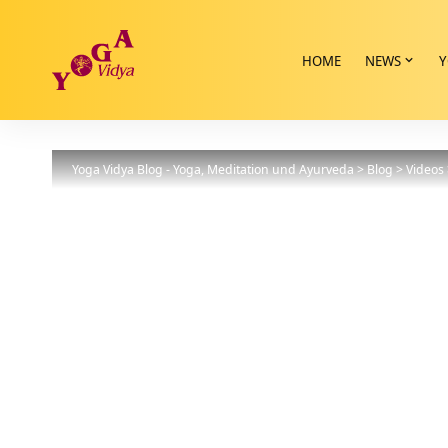
HOME
NEWS
Y
Yoga Vidya Blog - Yoga, Meditation und Ayurveda
>
Blog
>
Videos