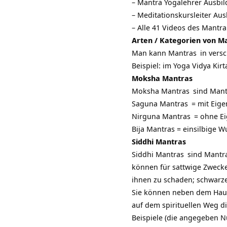
–
Mantra Yogalehrer Ausbi
–
Meditationskursleiter Au
– Alle 41 Videos des Mantr
Arten / Kategorien von M
Man kann
Mantras
in vers
Beispiel: im Yoga Vidya Kir
Moksha Mantras
Moksha Mantras
sind Mant
Saguna Mantras
= mit Eige
Nirguna Mantras
= ohne Ei
Bija Mantras = einsilbige W
Siddhi Mantras
Siddhi Mantras
sind Mantra
können für sattwige Zweck
ihnen zu schaden; schwarze
Sie können neben dem Haup
auf dem spirituellen Weg di
Beispiele (die angegeben N