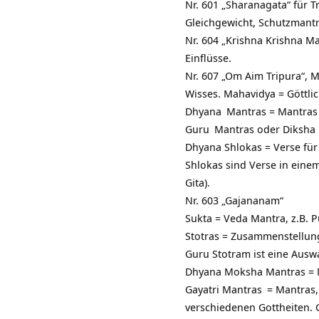
Nr. 601 „Sharanagata“ für 
Gleichgewicht, Schutzmantr
Nr. 604 „Krishna Krishna Ma
Einflüsse.
Nr. 607 „Om Aim Tripura“, M
Wisses. Mahavidya = Göttlic
Dhyana
Mantras = Mantras 
Guru
Mantras oder Diksha 
Dhyana Shlokas = Verse für
Shlokas sind Verse in eine
Gita).
Nr. 603 „Gajananam“
Sukta = Veda Mantra, z.B. 
Stotras = Zusammenstellun
Guru Stotram ist eine Ausw
Dhyana Moksha Mantras = Ma
Gayatri Mantras
= Mantras, 
verschiedenen Gottheiten.