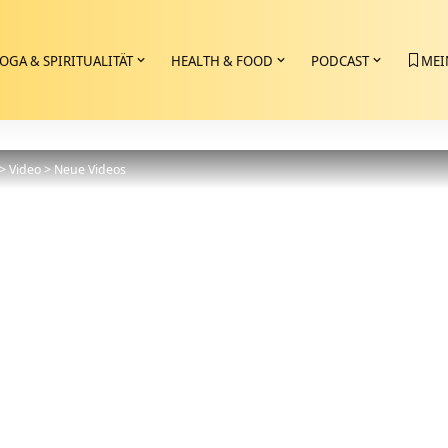
OGA & SPIRITUALITÄT
HEALTH & FOOD
PODCAST
MEI
>
Video
>
Neue Videos