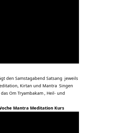
ägt den Samstagabend
Satsang
jeweils
editation, Kirtan und
Mantra
Singen
t das
Om Tryambakam
, Heil- und
 Woche Mantra Meditation Kurs