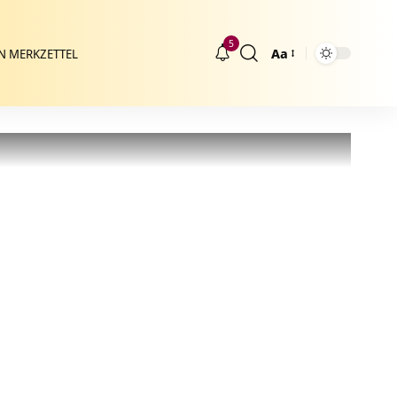
5
Aa
N MERKZETTEL
Größenänderung