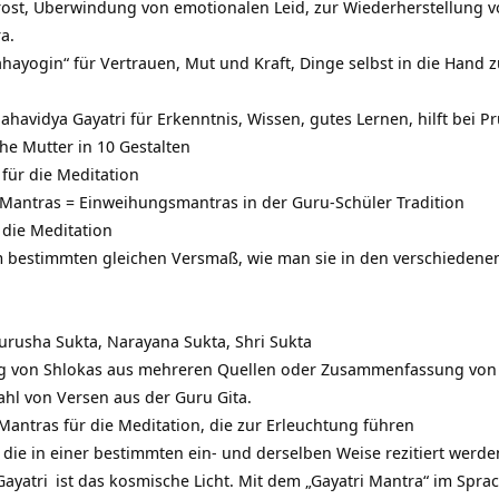
Trost, Überwindung von emotionalen Leid, zur Wiederherstellung
a.
hayogin“ für Vertrauen, Mut und Kraft, Dinge selbst in die Hand 
ahavidya Gayatri für Erkenntnis, Wissen, gutes Lernen, hilft bei 
he Mutter in 10 Gestalten
für die Meditation
Mantras = Einweihungsmantras in der Guru-Schüler Tradition
 die Meditation
m bestimmten gleichen Versmaß, wie man sie in den verschiedenen 
Purusha Sukta, Narayana Sukta, Shri Sukta
g von Shlokas aus mehreren Quellen oder Zusammenfassung von Sh
ahl von Versen aus der Guru Gita.
ntras für die Meditation, die zur Erleuchtung führen
die in einer bestimmten ein- und derselben Weise rezitiert werden
Gayatri
ist das kosmische Licht. Mit dem „Gayatri Mantra“ im Spr