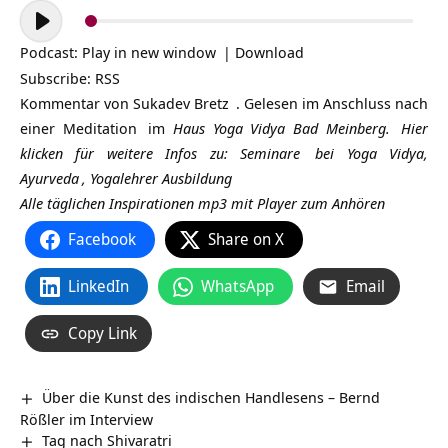
Audio-
Player
Podcast:
Play in new window
|
Download
Subscribe:
RSS
Kommentar von
Sukadev Bretz
. Gelesen im Anschluss nach
einer
Meditation
im
Haus Yoga Vidya Bad Meinberg.
Hier
klicken für weitere Infos zu:
Seminare
bei Yoga Vidya,
Ayurveda
,
Yogalehrer Ausbildung
Alle täglichen Inspirationen mp3 mit Player zum Anhören
Facebook
Share on X
LinkedIn
WhatsApp
Email
Copy Link
Über die Kunst des indischen Handlesens – Bernd
Rößler im Interview
Tag nach Shivaratri