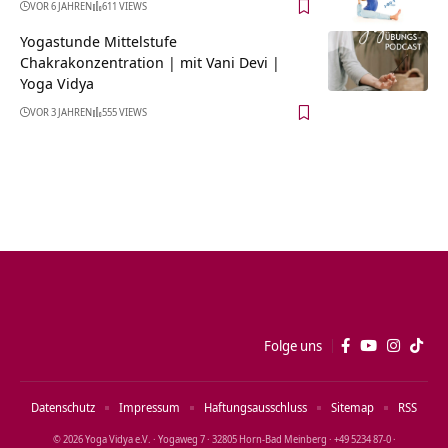
VOR 6 JAHREN
611 VIEWS
Yogastunde Mittelstufe
Chakrakonzentration | mit Vani Devi |
Yoga Vidya
VOR 3 JAHREN
555 VIEWS
Folge uns
Datenschutz
Impressum
Haftungsausschluss
Sitemap
RSS
© 2026 Yoga Vidya e.V. · Yogaweg 7 · 32805 Horn‑Bad Meinberg · +49 5234 87‑0 ·