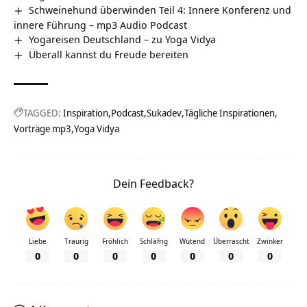
Schweinehund überwinden Teil 4: Innere Konferenz und
innere Führung – mp3 Audio Podcast
Yogareisen Deutschland – zu Yoga Vidya
Überall kannst du Freude bereiten
TAGGED:
Inspiration
Podcast
Sukadev
Tägliche Inspirationen
Vorträge mp3
Yoga Vidya
Dein Feedback?
Liebe
Traurig
Fröhlich
Schläfrig
Wütend
Überrascht
Zwinker
0
0
0
0
0
0
0