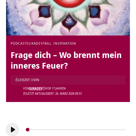
PODCAST
SUKADEV
TÄGL. INSPIRATION
Frage dich – Wo brennt mein
inneres Feuer?
LESEZEIT: 0 MIN
VON
SUKADEV
VOR 17 JAHREN
ZULETZT AKTUALISIERT: 26. MÄRZ 2026 09:51
Audio-
Player