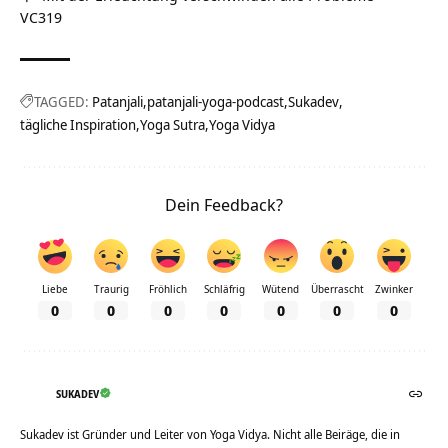
VC319
TAGGED:
Patanjali
patanjali-yoga-podcast
Sukadev
tägliche Inspiration
Yoga Sutra
Yoga Vidya
Dein Feedback?
Liebe
Traurig
Fröhlich
Schläfrig
Wütend
Überrascht
Zwinker
0
0
0
0
0
0
0
SUKADEV
Sukadev ist Gründer und Leiter von Yoga Vidya. Nicht alle Beiräge, die in