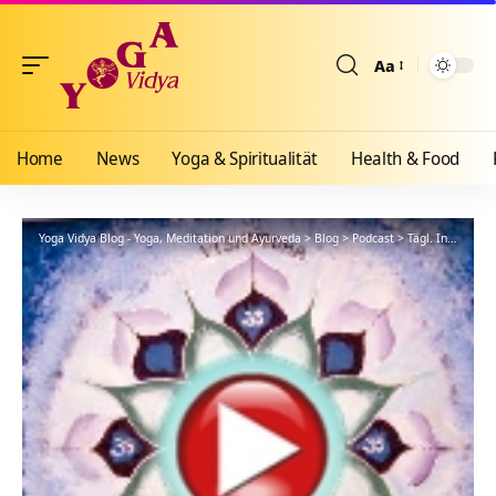
Aa
Größenänderun
Home
News
Yoga & Spiritualität
Health & Food
Yoga Vidya Blog - Yoga, Meditation und Ayurveda
>
Blog
>
Podcast
>
Tägl. Inspiration