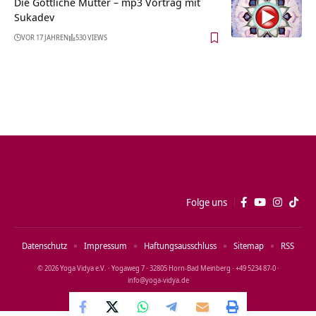
Die Göttliche Mutter – mp3 Vortrag mit
Sukadev
VOR 17 JAHREN
530 VIEWS
Folge uns
Datenschutz
Impressum
Haftungsausschluss
Sitemap
RSS
© 2026 Yoga Vidya e.V. · Yogaweg 7 · 32805 Horn‑Bad Meinberg · +49 5234 87‑0 ·
info@yoga‑vidya.de