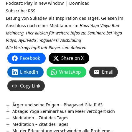
Podcast:
Play in new window
|
Download
Subscribe:
RSS
Lesung von
Sukadev
als Inspiration des Tages. Gelesen im
Anschluss nach einer
Meditation
im
Haus Yoga Vidya Bad
Meinberg.
Hier klicken für weitere Infos zu: Seminare bei Yoga
Vidya,
Ayurveda
,
Yogalehrer Ausbildung
Alle Vortrags mp3 mit Player zum Anhören
Facebook
Share on X
LinkedIn
WhatsApp
Email
Copy Link
Ärger und seine Folgen – Bhagavad Gita II 63
Absage: Yoga Seminarhaus am Meer verzögert sich
Meditation – Zitat des Tages
Meditation – Zitat des Tages
Mit der Erleuchtung verschwinden alle Probleme –