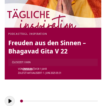
PODCAST
TÄGL. INSPIRATION
Freuden aus den Sinnen –
Bhagavad Gita V 22
LESEZEIT: 0 MIN
VON
OMKARA
VOR 1 JAHR
ZULETZT AKTUALISIERT: 1. JUNI 2025 05:31
Audio-
Player