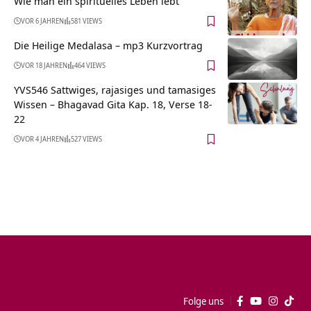
Wie man ein spirituelles Leben lebt
VOR 6 JAHREN
581 VIEWS
Die Heilige Medalasa – mp3 Kurzvortrag
VOR 18 JAHREN
464 VIEWS
YVS546 Sattwiges, rajasiges und tamasiges
Wissen – Bhagavad Gita Kap. 18, Verse 18-
22
VOR 4 JAHREN
527 VIEWS
Folge uns