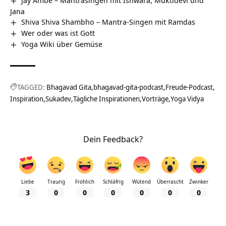
Jana
Shiva Shiva Shambho – Mantra-Singen mit Ramdas
Wer oder was ist Gott
Yoga Wiki über Gemüse
TAGGED:
Bhagavad Gita
bhagavad-gita-podcast
Freude-Podcast
Inspiration
Sukadev
Tägliche Inspirationen
Vorträge
Yoga Vidya
Dein Feedback?
Liebe
Traurig
Fröhlich
Schläfrig
Wütend
Überrascht
Zwinker
3
0
0
0
0
0
0