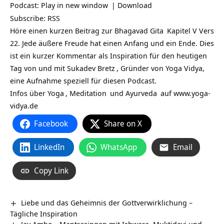
Podcast:
Play in new window
|
Download
Subscribe:
RSS
Höre einen kurzen Beitrag zur
Bhagavad Gita
Kapitel V Vers
22. Jede äußere Freude hat einen Anfang und ein Ende. Dies
ist ein kurzer Kommentar als Inspiration für den heutigen
Tag von und mit
Sukadev Bretz
, Gründer von Yoga Vidya,
eine Aufnahme speziell für diesen Podcast.
Infos über
Yoga
,
Meditation
und
Ayurveda
auf
www.yoga-
vidya.de
Facebook
Share on X
LinkedIn
WhatsApp
Email
Copy Link
Liebe und das Geheimnis der Gottverwirklichung –
Tägliche Inspiration
Jay Ambe – Mantrasingen mit Ishwara, Muktidevi und