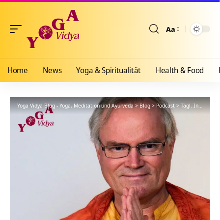
Aa
Größenänderun
Home
News
Yoga & Spiritualität
Health & Food
Yoga Vidya Blog - Yoga, Meditation und Ayurveda
>
Blog
>
Podcast
>
Tägl. Inspiration