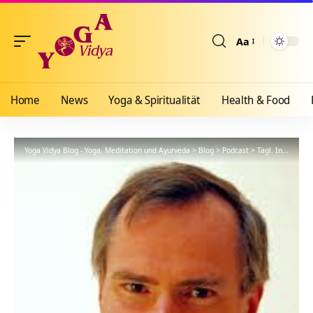
Aa
Größenänderun
Home
News
Yoga & Spiritualität
Health & Food
Yoga Vidya Blog - Yoga, Meditation und Ayurveda
>
Blog
>
Podcast
>
Tägl. Inspiration