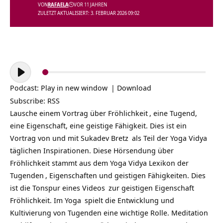
VON
RAFAELA
VOR 11 JAHREN
ZULETZT AKTUALISIERT: 3. FEBRUAR 2026 09:02
Audio-
Player
Podcast:
Play in new window
|
Download
Subscribe:
RSS
Lausche einem Vortrag über
Fröhlichkeit
, eine Tugend,
eine Eigenschaft, eine geistige Fähigkeit. Dies ist ein
Vortrag von und mit
Sukadev Bretz
als Teil der
Yoga Vidya
täglichen Inspirationen
. Diese Hörsendung über
Fröhlichkeit stammt aus dem Yoga Vidya Lexikon der
Tugenden
, Eigenschaften und geistigen Fähigkeiten. Dies
ist die Tonspur eines
Videos
zur geistigen Eigenschaft
Fröhlichkeit. Im
Yoga
spielt die Entwicklung und
Kultivierung von Tugenden eine wichtige Rolle. Meditation