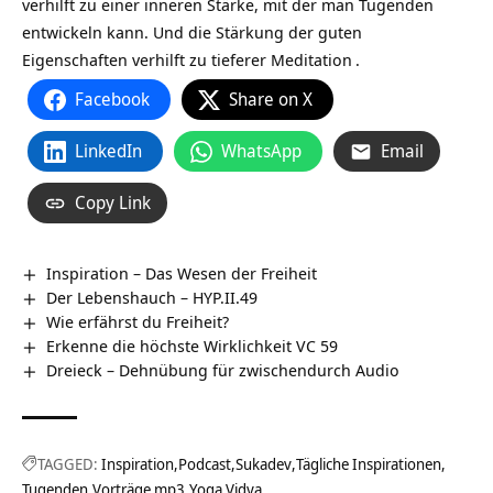
verhilft zu einer inneren Stärke, mit der man Tugenden
entwickeln kann. Und die Stärkung der guten
Eigenschaften verhilft zu tieferer
Meditation
.
Facebook
Share on X
LinkedIn
WhatsApp
Email
Copy Link
Inspiration – Das Wesen der Freiheit
Der Lebenshauch – HYP.II.49
Wie erfährst du Freiheit?
Erkenne die höchste Wirklichkeit VC 59
Dreieck – Dehnübung für zwischendurch Audio
TAGGED:
Inspiration
Podcast
Sukadev
Tägliche Inspirationen
Tugenden
Vorträge mp3
Yoga Vidya