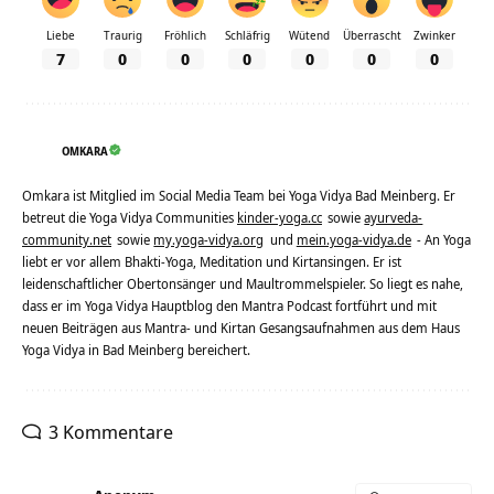
Liebe
Traurig
Fröhlich
Schläfrig
Wütend
Überrascht
Zwinker
7
0
0
0
0
0
0
OMKARA
Omkara ist Mitglied im Social Media Team bei Yoga Vidya Bad Meinberg. Er
betreut die Yoga Vidya Communities
kinder-yoga.cc
sowie
ayurveda-
community.net
sowie
my.yoga-vidya.org
und
mein.yoga-vidya.de
- An Yoga
liebt er vor allem Bhakti-Yoga, Meditation und Kirtansingen. Er ist
leidenschaftlicher Obertonsänger und Maultrommelspieler. So liegt es nahe,
dass er im Yoga Vidya Hauptblog den Mantra Podcast fortführt und mit
neuen Beiträgen aus Mantra- und Kirtan Gesangsaufnahmen aus dem Haus
Yoga Vidya in Bad Meinberg bereichert.
3 Kommentare