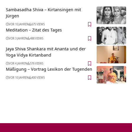
Sambasadha Shiva – Kirtansingen mit
Jürgen
VOR 10 JAHREN
675 VIEWS
Meditation – Zitat des Tages
VOR 3 JAHREN
488 VIEWS
Jaya Shiva Shankara mit Ananta und der
Yoga Vidya Kirtanband
VOR 4 JAHREN
576 VIEWS
Mäßigung – Vortrag Lexikon der Tugenden
VOR 10 JAHREN
400 VIEWS