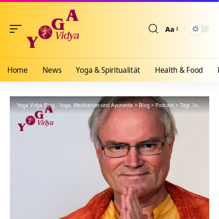
Aa
Größenänderun
Home
News
Yoga & Spiritualität
Health & Food
Yoga Vidya Blog - Yoga, Meditation und Ayurveda
>
Blog
>
Podcast
>
Tägl. Inspiration