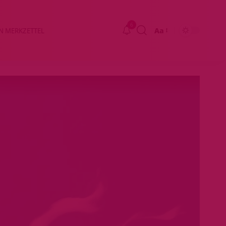
6
Aa
N MERKZETTEL
Größenänderung