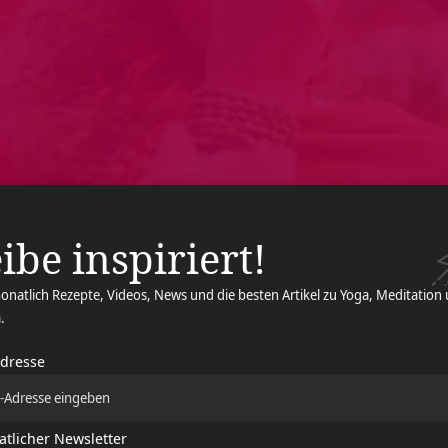
ibe inspiriert!
onatlich Rezepte, Videos, News und die besten Artikel zu Yoga, Meditation
.
Adresse
ohnheiten vertraut zu machen und sie auszugleichen, gibt es d
ernen können, alle Bereiche gleichmäßig zu belüften. Die Atem-
t werden. Es gibt verschiedene Atem-Wellen-Techniken. Sie unters
tlicher Newsletter