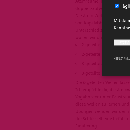
Atemräume, in die der Rumpf 
Tägl
doppelt-aufwärts) und in de
Die Atem-Wellen sind die B
Mit dem
von Kapalabhati, und dies
Kenntn
Unterschied zwischen zwei
wollen wir uns mit den wi
2-geteilte Auf-und-ab-We
2-geteilte Doppel-aufwä
KEIN SPAM,
3-geteilte Auf-und-ab-We
3-geteilte Doppel-aufwä
Die 6-geteilten Wellen lass
Ich empfehle dir, die Atemwe
Yogabolster unter Brustrau
diese Wellen zu lernen und 
Übungen wenden wir den vo
die Schlüsselbeine befüllt 
Einatmung.