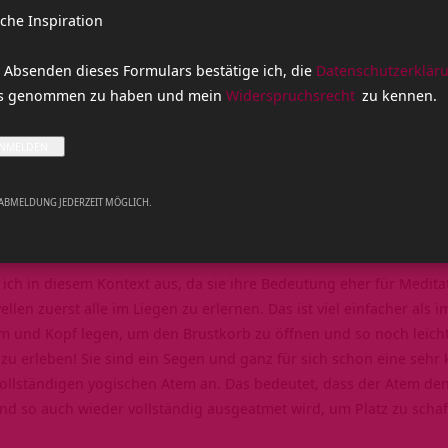
eingeteilt wird (2, 3, 6), in der Reihenfolge, in der diese gefüllt
iche Inspiration
r Körperhaltung (liegend, sitzend).
asis für alle anderen Pranayama-Techniken. So unterscheidet sich
 Absenden dieses Formulars bestätige ich, die
Datenschutzerklär
es wiederum von
Bhastrika
. Die angewandte Atem-Welle ist manch
is genommen zu haben und mein
Widerspruchsrecht
zu kennen.
 Techniken. Bevor wir also die bekannten Übungen Wechselatmung
chtigsten Atem-Wellen bekannt machen:
lle
rts-Welle
 ABMELDUNG JEDERZEIT MÖGLICH.
lle
rts-Welle
e ich in diesem Kontext aus, da sie ihre Bedeutung eher für Medit
llen zuerst alle im Liegen zu erlernen. Das ist viel einfacher als 
m und Kopf legen, um den Brustkorb zu öffnen und so noch leichte
zu erleben! Sie sind ein Segen und ganz für sich schon eine sehr kr
llständigen yogischen Atem an. Das bedeutet, dass der Atem de
und so auch wieder vollständig ausgeatmet wird, um Platz zu schaf