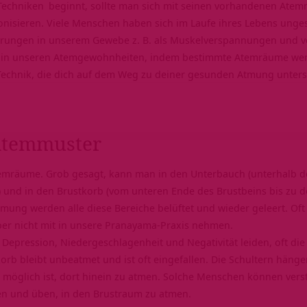
Techniken
beginnt, sollte man sich mit seinen vorhandenen Atem
onisieren. Viele Menschen haben sich im Laufe ihres Lebens un
erungen in unserem Gewebe z. B. als Muskelverspannungen und ve
ch in unseren Atemgewohnheiten, indem bestimmte Atemräume wen
Technik, die dich auf dem Weg zu deiner gesunden Atmung unters
Atemmuster
emräume. Grob gesagt, kann man in den Unterbauch (unterhalb d
 und in den Brustkorb (vom unteren Ende des Brustbeins bis zu d
ng werden alle diese Bereiche belüftet und wieder geleert. Oft
eber nicht mit in unsere Pranayama-Praxis nehmen.
Depression, Niedergeschlagenheit und Negativität leiden, oft die
orb bleibt unbeatmet und ist oft eingefallen. Die Schultern hän
möglich ist, dort hinein zu atmen. Solche Menschen können vers
en und üben, in den Brustraum zu atmen.