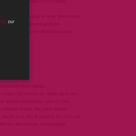
 und geleert werden (hoch-runter,
 die Wechselatmung in ihrer Atem-Welle
ung
zur
mal sogar der grundsätzliche
, Kapalabhati oder Bhastrika üben,
ationstechniken haben.
im Sitzen. Du kannst dir dabei auch ein
r atmen zu können. Lass dir Zeit,
aftvolle Praxis. Bei jeder dieser
n Bauch und den Brustkorb bis hoch an
fen für die nächste vollständige