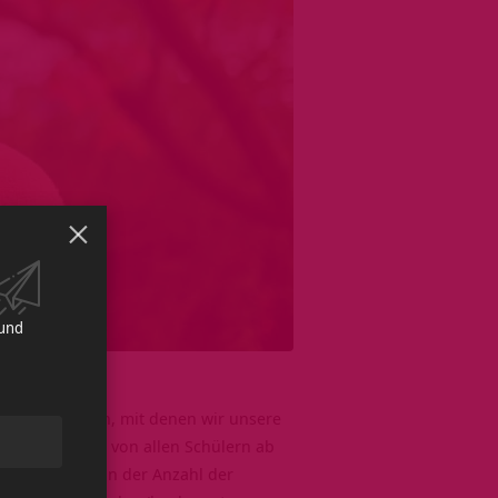
 und
ie Atem-Wellen, mit denen wir unsere
Wellen können von allen Schülern ab
cheiden sich in der Anzahl der