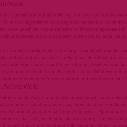
-ab-Welle
ür die 2-geteilte auf-und-ab-Welle legst du eine Hand auf den Nab
r du mit der eigentlichen Welle beginnst, kannst du dich mit d
siv in den Bauch ein- und ausatmest und danach einige Male exklu
 still und bewegungslos wie möglich. Mache das so lange, bis d
annst du die erste Hälfte der Einatmung in den Bauch und die zwe
hrter Reihenfolge aus – die erste Hälfte aus dem Brustkorb, die
prechenden Atemraum besser fühlen zu können. Mache das so lange
elle von unten nach oben vom Becken bis zu den Schultern rollt 
llständigen Atem deinen Körper zu nähren und dem Atem zu lausc
aufwärts-Welle
 Reihenfolge der Ausatmung um. Du atmest zunächst in den Bauch
Luft von unten nach oben wieder raus, indem du zuerst den Bauch
 diese Ausatmung von unten nach oben eine gewisse Spannung im 
r nennen es das
Uddiyana Bandha
der Ausatmung. Übe das so lange
 unten nach oben durch den Rumpf rollt. Und danach gleich die nä