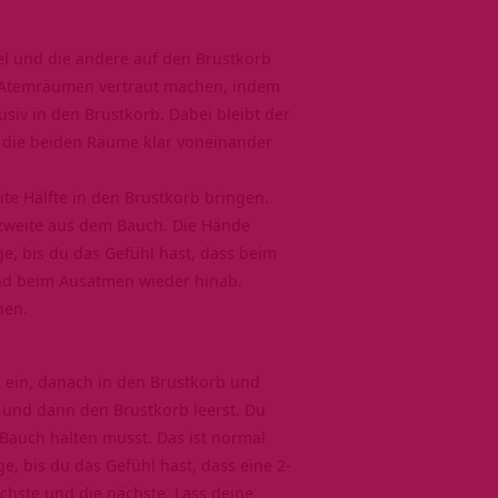
el und die andere auf den Brustkorb
en Atemräumen vertraut machen, indem
siv in den Brustkorb. Dabei bleibt der
u die beiden Räume klar voneinander
ite Hälfte in den Brustkorb bringen.
 zweite aus dem Bauch. Die Hände
, bis du das Gefühl hast, dass beim
und beim Ausatmen wieder hinab.
hen.
 ein, danach in den Brustkorb und
 und dann den Brustkorb leerst. Du
Bauch halten musst. Das ist normal
, bis du das Gefühl hast, dass eine 2-
chste und die nächste. Lass deine