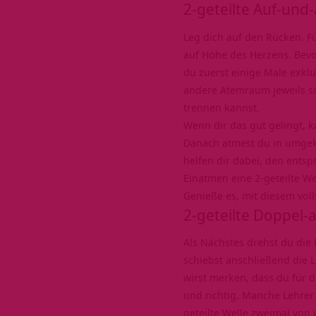
2-geteilte Auf-und
Leg dich auf den Rücken. F
auf Höhe des Herzens. Bevo
du zuerst einige Male exklu
andere Atemraum jeweils so
trennen kannst.
Wenn dir das gut gelingt, k
Danach atmest du in umgeke
helfen dir dabei, den ents
Einatmen eine 2-geteilte W
Genieße es, mit diesem vo
2-geteilte Doppel-
Als Nächstes drehst du die
schiebst anschließend die 
wirst merken, dass du für
und richtig. Manche Lehre
geteilte Welle zweimal von