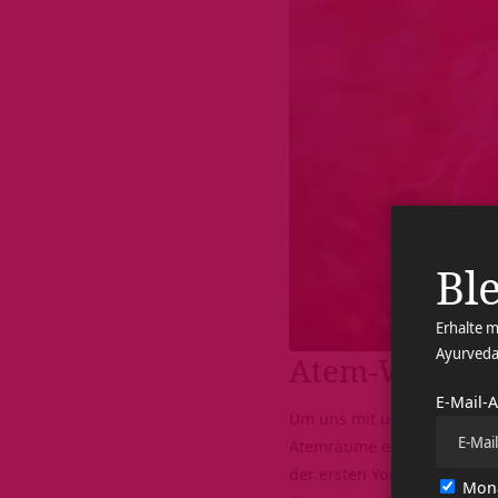
Ble
Erhalte m
Ayurveda
Atem-Wellen
E-Mail-
Um uns mit unseren Atemgew
Atemräume erforschen und l
der ersten Yogastunde geüb
Mona