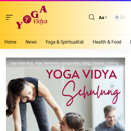
Aa
Größenänderun
Home
News
Yoga & Spiritualität
Health & Food
Yoga Vidya Blog - Yoga, Meditation und Ayurveda
>
Blog
>
Podcast
>
Vorträge
>
YVS37