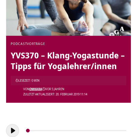
PODCAST
VORTRÄGE
YVS370 – Klang-Yogastunde –
Tipps für Yogalehrer/innen
LESEZEIT: 0 MIN
VON
OMKARA
VOR 5 JAHREN
ZULETZT AKTUALISIERT: 20. FEBRUAR 2019 11:14
Audio-
Player