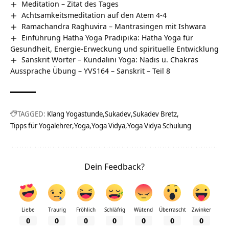
Meditation – Zitat des Tages
Achtsamkeitsmeditation auf den Atem 4-4
Ramachandra Raghuvira – Mantrasingen mit Ishwara
Einführung Hatha Yoga Pradipika: Hatha Yoga für
Gesundheit, Energie-Erweckung und spirituelle Entwicklung
Sanskrit Wörter – Kundalini Yoga: Nadis u. Chakras
Aussprache Übung – YVS164 – Sanskrit – Teil 8
TAGGED:
Klang Yogastunde
Sukadev
Sukadev Bretz
Tipps für Yogalehrer
Yoga
Yoga Vidya
Yoga Vidya Schulung
Dein Feedback?
Liebe
Traurig
Fröhlich
Schläfrig
Wütend
Überrascht
Zwinker
0
0
0
0
0
0
0