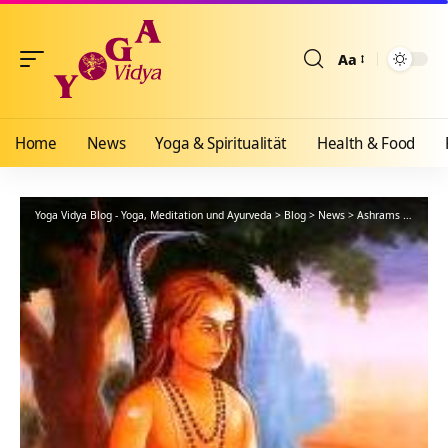
Aa
Größenänderun
Home
News
Yoga & Spiritualität
Health & Food
Yoga Vidya Blog - Yoga, Meditation und Ayurveda
>
Blog
>
News
>
Ashrams
>
Bad Me