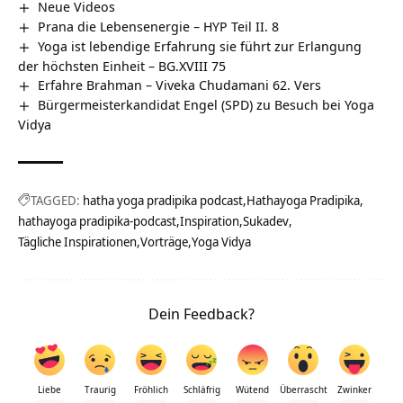
Neue Videos
Prana die Lebensenergie – HYP Teil II. 8
Yoga ist lebendige Erfahrung sie führt zur Erlangung
der höchsten Einheit – BG.XVIII 75
Erfahre Brahman – Viveka Chudamani 62. Vers
Bürgermeisterkandidat Engel (SPD) zu Besuch bei Yoga
Vidya
TAGGED:
hatha yoga pradipika podcast
Hathayoga Pradipika
hathayoga pradipika-podcast
Inspiration
Sukadev
Tägliche Inspirationen
Vorträge
Yoga Vidya
Dein Feedback?
Liebe
Traurig
Fröhlich
Schläfrig
Wütend
Überrascht
Zwinker