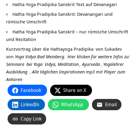
Hatha Yoga Pradipika Sanskrit Text auf Devanagari
Hatha Yoga Pradipika Sanskrit: Devanangari und
römische Umschrift
Hatha Yoga Pradipika Sanskrit – nur römische Umschrift
und Rezitation
Kurzvortrag über die
Hathayoga Pradipika
von
Sukadev
von
Yoga Vidya Bad Meinberg.
Hier klicken für weitere Infos zu:
Seminare
bei
Yoga
Vidya,
Meditation
,
Ayurveda
,
Yogalehrer
Ausbildung
.
Alle täglichen Inspirationen mp3 mit Player zum
Anhören
Facebook
Share on X
LinkedIn
WhatsApp
Email
Copy Link