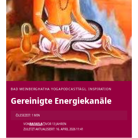
BAD MEINBERG
HATHA YOGA
PODCAST
TÄGL. INSPIRATION
Gereinigte Energiekanäle
LESEZEIT: 1 MIN
VON
RAFAELA
VOR 13 JAHREN
ZULETZT AKTUALISIERT: 16. APRIL 2026 11:41