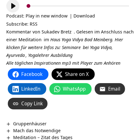
Audio-
Player
Podcast:
Play in new window
|
Download
Subscribe:
RSS
Kommentar von
Sukadev Bretz
. Gelesen im Anschluss nach
einer
Meditation
im
Haus Yoga Vidya Bad Meinberg.
Hier
klicken für weitere Infos zu:
Seminare
bei Yoga Vidya,
Ayurveda
,
Yogalehrer Ausbildung
Alle täglichen Inspirationen mp3 mit Player zum Anhören
Facebook
Share on X
LinkedIn
WhatsApp
Email
Copy Link
Gruppenhäuser
Mach das Notwendige
Meditation – Zitat des Tages