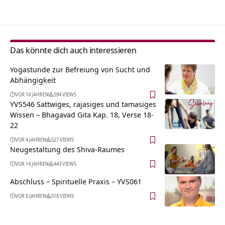
Das könnte dich auch interessieren
Yogastunde zur Befreiung von Sucht und
Abhängigkeit
VOR 14 JAHREN
594 VIEWS
YVS546 Sattwiges, rajasiges und tamasiges
Wissen – Bhagavad Gita Kap. 18, Verse 18-
22
VOR 4 JAHREN
527 VIEWS
Neugestaltung des Shiva-Raumes
VOR 14 JAHREN
443 VIEWS
Abschluss – Spirituelle Praxis – YVS061
VOR 8 JAHREN
518 VIEWS