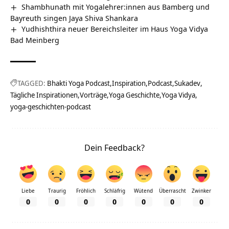
Shambhunath mit Yogalehrer:innen aus Bamberg und
Bayreuth singen Jaya Shiva Shankara
Yudhishthira neuer Bereichsleiter im Haus Yoga Vidya
Bad Meinberg
TAGGED:
Bhakti Yoga Podcast
Inspiration
Podcast
Sukadev
Tägliche Inspirationen
Vorträge
Yoga Geschichte
Yoga Vidya
yoga-geschichten-podcast
Dein Feedback?
Liebe
Traurig
Fröhlich
Schläfrig
Wütend
Überrascht
Zwinker
0
0
0
0
0
0
0