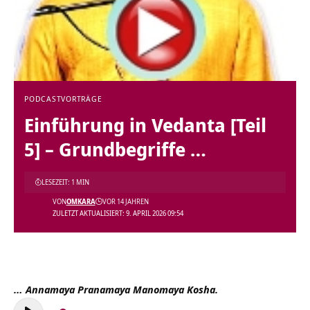
PODCAST
VORTRÄGE
Einführung in Vedanta [Teil
5] – Grundbegriffe …
LESEZEIT: 1 MIN
VON
OMKARA
VOR 14 JAHREN
ZULETZT AKTUALISIERT: 9. APRIL 2026 09:54
… Annamaya Pranamaya Manomaya Kosha.
Audio-