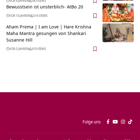
VOR 4 JAHREN
543 VIEWS
Bewusstsein ist unsterblich- AtBo 20
VOR 10 JAHREN
514 VIEWS
Aham Prema | I am Love | Hare Krishna
Maha Mantra gesungen von Shankari
Susanne Hill
VOR 5 JAHREN
619 VIEWS
Folge uns