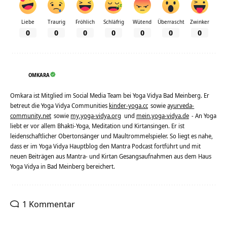
Liebe
Traurig
Fröhlich
Schläfrig
Wütend
Überrascht
Zwinker
0
0
0
0
0
0
0
OMKARA
Omkara ist Mitglied im Social Media Team bei Yoga Vidya Bad Meinberg. Er
betreut die Yoga Vidya Communities
kinder-yoga.cc
sowie
ayurveda-
community.net
sowie
my.yoga-vidya.org
und
mein.yoga-vidya.de
- An Yoga
liebt er vor allem Bhakti-Yoga, Meditation und Kirtansingen. Er ist
leidenschaftlicher Obertonsänger und Maultrommelspieler. So liegt es nahe,
dass er im Yoga Vidya Hauptblog den Mantra Podcast fortführt und mit
neuen Beiträgen aus Mantra- und Kirtan Gesangsaufnahmen aus dem Haus
Yoga Vidya in Bad Meinberg bereichert.
1 Kommentar