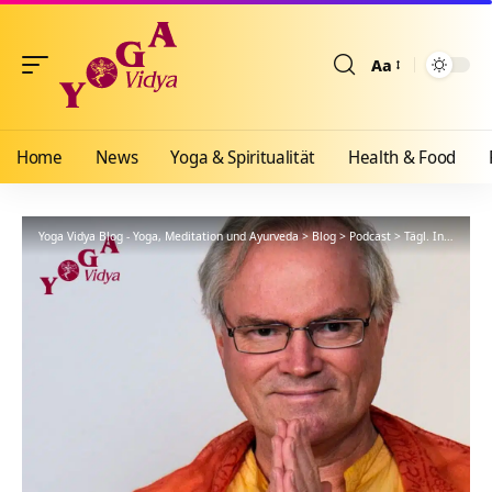
Aa
Größenänderun
Home
News
Yoga & Spiritualität
Health & Food
Yoga Vidya Blog - Yoga, Meditation und Ayurveda
>
Blog
>
Podcast
>
Tägl. Inspiration