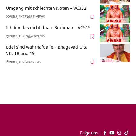
Umgang mit schlechten Noten – VC332
VOR 8 JAHREN
541 VIEWS
Ich bin das nicht duale Brahman – VC515
VOR 7 JAHREN
468 VIEWS
Edel sind wahrhaft alle – Bhagavad Gita
VII. 18 und 19
VOR 1 JAHR
843 VIEWS
Folge uns