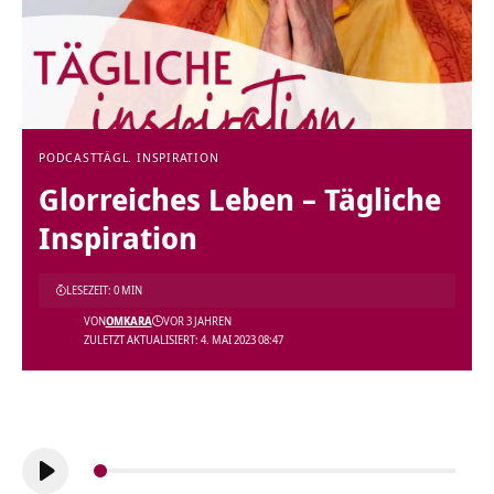
PODCAST
TÄGL. INSPIRATION
Glorreiches Leben – Tägliche
Inspiration
LESEZEIT: 0 MIN
VON
OMKARA
VOR 3 JAHREN
ZULETZT AKTUALISIERT: 4. MAI 2023 08:47
Audio-
Player