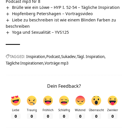
Podcast mp3 Nr 8
Brülle wie ein Löwe – HYP I. 52-54 – Tägliche Inspiration
Hopfenberg Petershagen‏‎ – Vortragsvideo
Liebe zu beschreiben ist wie einem Blinden Farben zu
beschreiben
Yoga und Sexualität – YVS125
TAGGED:
Inspiration
Podcast
Sukadev
Tägl. Inspiration
Tägliche Inspirationen
Vorträge mp3
Dein Feedback?
Liebe
Traurig
Fröhlich
Schläfrig
Wütend
Überrascht
Zwinker
0
0
0
0
0
0
0