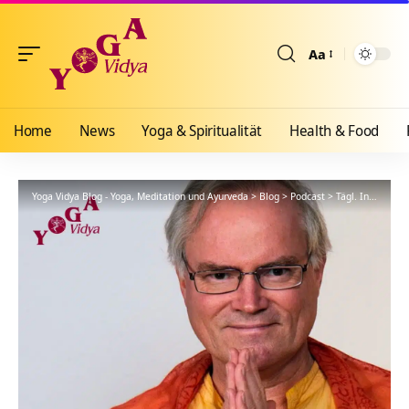
Aa
Größenänderun
Home
News
Yoga & Spiritualität
Health & Food
Yoga Vidya Blog - Yoga, Meditation und Ayurveda
>
Blog
>
Podcast
>
Tägl. Inspiration