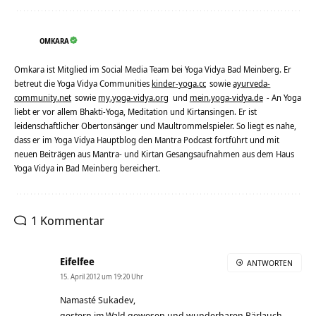
OMKARA
Omkara ist Mitglied im Social Media Team bei Yoga Vidya Bad Meinberg. Er
betreut die Yoga Vidya Communities
kinder-yoga.cc
sowie
ayurveda-
community.net
sowie
my.yoga-vidya.org
und
mein.yoga-vidya.de
- An Yoga
liebt er vor allem Bhakti-Yoga, Meditation und Kirtansingen. Er ist
leidenschaftlicher Obertonsänger und Maultrommelspieler. So liegt es nahe,
dass er im Yoga Vidya Hauptblog den Mantra Podcast fortführt und mit
neuen Beiträgen aus Mantra- und Kirtan Gesangsaufnahmen aus dem Haus
Yoga Vidya in Bad Meinberg bereichert.
1 Kommentar
Eifelfee
ANTWORTEN
15. April 2012 um 19:20 Uhr
Namasté Sukadev,
gestern im Wald gewesen und wunderbaren Bärlauch