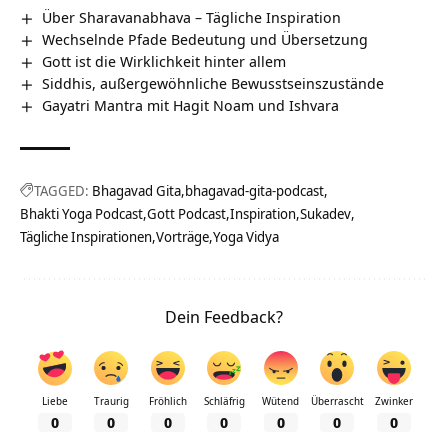
Über Sharavanabhava – Tägliche Inspiration
Wechselnde Pfade Bedeutung und Übersetzung
Gott ist die Wirklichkeit hinter allem
Siddhis, außergewöhnliche Bewusstseinszustände
Gayatri Mantra mit Hagit Noam und Ishvara
TAGGED:
Bhagavad Gita
bhagavad-gita-podcast
Bhakti Yoga Podcast
Gott Podcast
Inspiration
Sukadev
Tägliche Inspirationen
Vorträge
Yoga Vidya
Dein Feedback?
Liebe
Traurig
Fröhlich
Schläfrig
Wütend
Überrascht
Zwinker
0
0
0
0
0
0
0