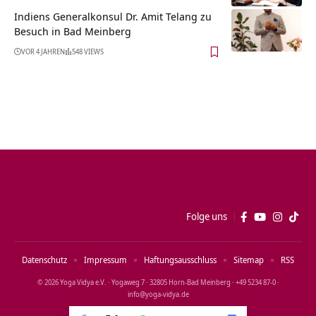
Indiens Generalkonsul Dr. Amit Telang zu
Besuch in Bad Meinberg
VOR 4 JAHREN
548 VIEWS
Folge uns
Datenschutz
Impressum
Haftungsausschluss
Sitemap
RSS
© 2026 Yoga Vidya e.V. · Yogaweg 7 · 32805 Horn‑Bad Meinberg · +49 5234 87‑0 ·
info@yoga‑vidya.de