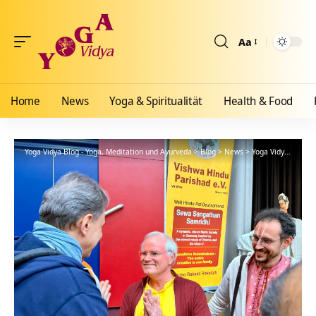
Aa
Größenänderun
Home
News
Yoga & Spiritualität
Health & Food
Yoga Vidya Blog - Yoga, Meditation und Ayurveda
>
Blog
>
News
>
Yoga Vidya beim HOTA-Forum: Gemeinsam Vernetzung gestalten