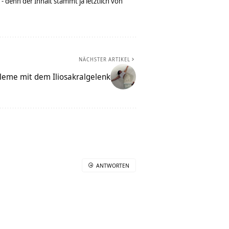
denn der Inhalt stammt ja letztlich von
NÄCHSTER ARTIKEL
leme mit dem Iliosakralgelenk
ANTWORTEN