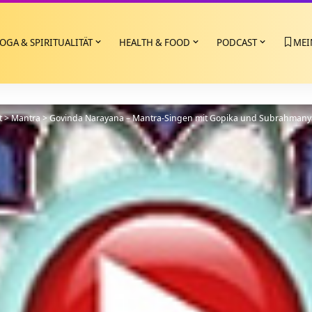
OGA & SPIRITUALITÄT
HEALTH & FOOD
PODCAST
MEI
t
>
Mantra
>
Govinda Narayana – Mantra-Singen mit Gopika und Subrahmany