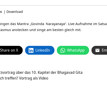
ow
|
Download
ingen das Mantra „
Govinda
Narayanaya“. Live-Aufnahme im Satsa
iasmus anstecken und singe am besten gleich mit.
Share on X
LinkedIn
WhatsApp
Em
urzvortrag über das 10. Kapitel der Bhagavad Gita
ch treffen? Vortrag als Video