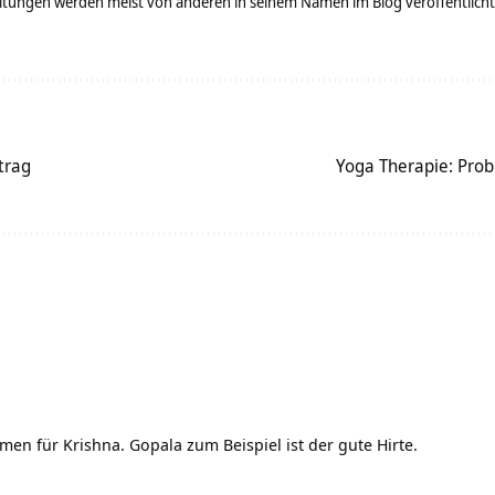
tungen werden meist von anderen in seinem Namen im Blog veröffentlicht - 
trag
Yoga Therapie: Prob
men für Krishna. Gopala zum Beispiel ist der gute Hirte.