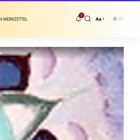
5
Aa
N MERKZETTEL
Größenänderung
a