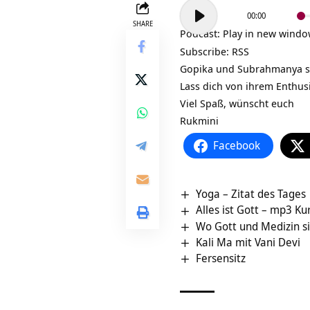
Audio-
00:00
Player
SHARE
Podcast:
Play in new wind
Subscribe:
RSS
Gopika und Subrahmanya s
Lass dich von ihrem Enthus
Viel Spaß, wünscht euch
Rukmini
Facebook
Yoga – Zitat des Tages
Alles ist Gott – mp3 K
Wo Gott und Medizin si
Kali Ma mit Vani Devi
Fersensitz