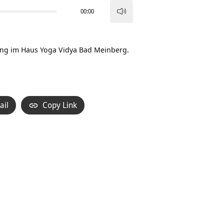
00:00
Pfeiltasten
Hoch/Runter
benutzen,
ng im Haus Yoga Vidya Bad Meinberg.
um
die
Lautstärke
zu
ail
Copy Link
regeln.