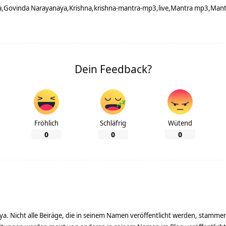
a
Govinda Narayanaya
Krishna
krishna-mantra-mp3
live
Mantra mp3
Mant
Dein Feedback?
Fröhlich
Schläfrig
Wütend
0
0
0
ya. Nicht alle Beiräge, die in seinem Namen veröffentlicht werden, stamme