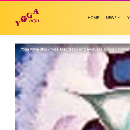
HOME
NEWS
Y
Yoga Vidya Blog - Yoga, Meditation und Ayurveda
>
Blog
>
Podcas