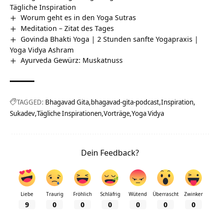
Tägliche Inspiration
Worum geht es in den Yoga Sutras
Meditation – Zitat des Tages
Govinda Bhakti Yoga | 2 Stunden sanfte Yogapraxis |
Yoga Vidya Ashram
Ayurveda Gewürz: Muskatnuss
TAGGED:
Bhagavad Gita
bhagavad-gita-podcast
Inspiration
Sukadev
Tägliche Inspirationen
Vorträge
Yoga Vidya
Dein Feedback?
Liebe
Traurig
Fröhlich
Schläfrig
Wütend
Überrascht
Zwinker
9
0
0
0
0
0
0