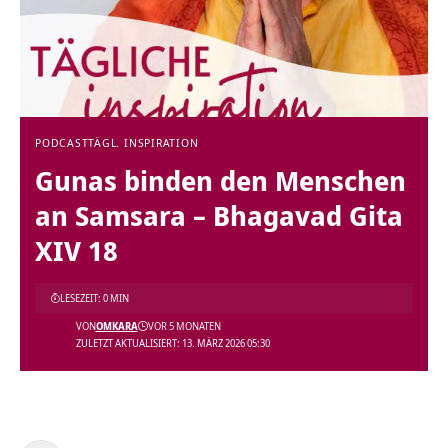
PODCAST
TÄGL. INSPIRATION
Gunas binden den Menschen
an Samsara – Bhagavad Gita
XIV 18
LESEZEIT: 0 MIN
VON
OMKARA
VOR 5 MONATEN
ZULETZT AKTUALISIERT: 13. MÄRZ 2026 05:30