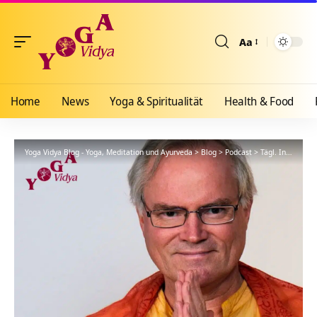
Aa
Größenänderun
Home
News
Yoga & Spiritualität
Health & Food
Yoga Vidya Blog - Yoga, Meditation und Ayurveda
>
Blog
>
Podcast
>
Tägl. Inspiration