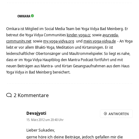
OMKARA
Omkara ist Mitglied im Social Media Team bei Yoga Vidya Bad Meinberg. Er
betreut die Yoga Vidya Communities
kinder-yoga.cc
sowie
ayurveda-
community.net
sowie
my.yoga-vidya.org
und
mein.yoga-vidya.de
- An Yoga
liebt er vor allem Bhakti-Yoga, Meditation und Kirtansingen. Er ist
leidenschaftlicher Obertonsänger und Maultrommelspieler. So liegt es nahe,
dass er im Yoga Vidya Hauptblog den Mantra Podcast fortführt und mit
neuen Beiträgen aus Mantra- und Kirtan Gesangsaufnahmen aus dem Haus
Yoga Vidya in Bad Meinberg bereichert.
2 Kommentare
Devajyoti
ANTWORTEN
15. März 2012 um 20:40 Uhr
Lieber Sukadev,
gerne höre ich deine Beiträge, jedoch gefallen mir die