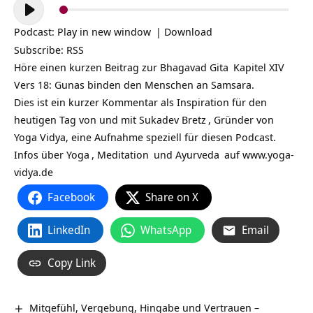
Audio-
Player
Podcast:
Play in new window
|
Download
Subscribe:
RSS
Höre einen kurzen Beitrag zur
Bhagavad Gita
Kapitel XIV
Vers 18: Gunas binden den Menschen an Samsara.
Dies ist ein kurzer Kommentar als Inspiration für den
heutigen Tag von und mit
Sukadev Bretz
, Gründer von
Yoga Vidya, eine Aufnahme speziell für diesen Podcast.
Infos über
Yoga
,
Meditation
und
Ayurveda
auf
www.yoga-
vidya.de
Facebook
Share on X
LinkedIn
WhatsApp
Email
Copy Link
Mitgefühl, Vergebung, Hingabe und Vertrauen –