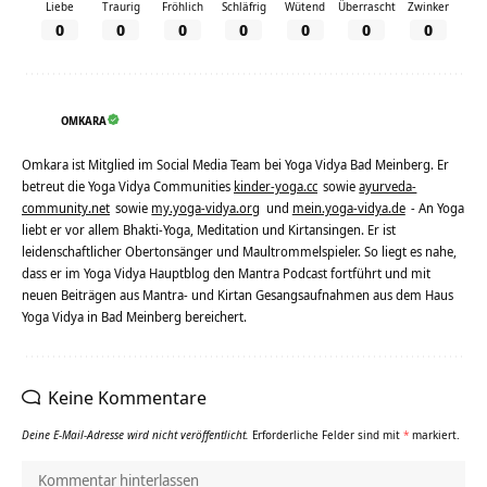
Liebe
Traurig
Fröhlich
Schläfrig
Wütend
Überrascht
Zwinker
0
0
0
0
0
0
0
OMKARA
Omkara ist Mitglied im Social Media Team bei Yoga Vidya Bad Meinberg. Er
betreut die Yoga Vidya Communities
kinder-yoga.cc
sowie
ayurveda-
community.net
sowie
my.yoga-vidya.org
und
mein.yoga-vidya.de
- An Yoga
liebt er vor allem Bhakti-Yoga, Meditation und Kirtansingen. Er ist
leidenschaftlicher Obertonsänger und Maultrommelspieler. So liegt es nahe,
dass er im Yoga Vidya Hauptblog den Mantra Podcast fortführt und mit
neuen Beiträgen aus Mantra- und Kirtan Gesangsaufnahmen aus dem Haus
Yoga Vidya in Bad Meinberg bereichert.
Keine Kommentare
Deine E-Mail-Adresse wird nicht veröffentlicht.
Erforderliche Felder sind mit
*
markiert.