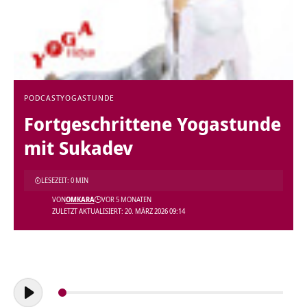
PODCAST
YOGASTUNDE
Fortgeschrittene Yogastunde
mit Sukadev
LESEZEIT: 0 MIN
VON
OMKARA
VOR 5 MONATEN
ZULETZT AKTUALISIERT: 20. MÄRZ 2026 09:14
Audio-
Player