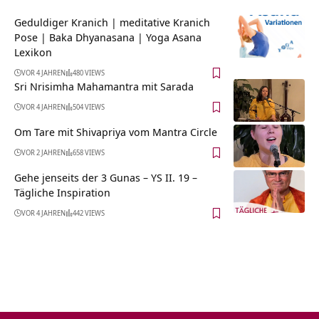
Geduldiger Kranich | meditative Kranich
Pose | Baka Dhyanasana | Yoga Asana
Lexikon
VOR 4 JAHREN
480 VIEWS
Sri Nrisimha Mahamantra mit Sarada
VOR 4 JAHREN
504 VIEWS
Om Tare mit Shivapriya vom Mantra Circle
VOR 2 JAHREN
658 VIEWS
Gehe jenseits der 3 Gunas – YS II. 19 –
Tägliche Inspiration
VOR 4 JAHREN
442 VIEWS