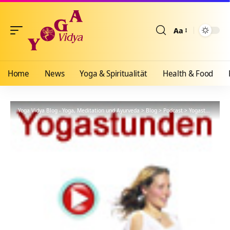
Aa
Größenänderun
Home
News
Yoga & Spiritualität
Health & Food
Yoga Vidya Blog - Yoga, Meditation und Ayurveda
>
Blog
>
Podcast
>
Yogastunde
>
Fo