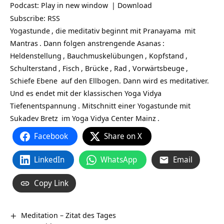
Podcast:
Play in new window
|
Download
Subscribe:
RSS
Yogastunde
, die meditativ beginnt mit
Pranayama
mit
Mantras
. Dann folgen anstrengende
Asanas
:
Heldenstellung
,
Bauchmuskelübungen
,
Kopfstand
,
Schulterstand
,
Fisch
,
Brücke
,
Rad
,
Vorwärtsbeuge
,
Schiefe Ebene
auf den Ellbogen. Dann wird es meditativer.
Und es endet mit der klassischen
Yoga Vidya
Tiefenentspannung
. Mitschnitt einer Yogastunde mit
Sukadev Bretz
im
Yoga Vidya Center Mainz
.
Facebook
Share on X
LinkedIn
WhatsApp
Email
Copy Link
Meditation – Zitat des Tages