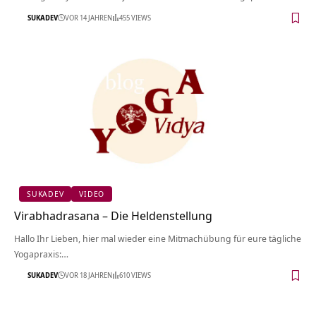
SUKADEV
VOR 14 JAHREN
455 VIEWS
SUKADEV
VIDEO
Virabhadrasana – Die Heldenstellung
Hallo Ihr Lieben, hier mal wieder eine Mitmachübung für eure tägliche
Yogapraxis:…
SUKADEV
VOR 18 JAHREN
610 VIEWS