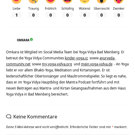
Liebe
Traurig
Fröhlich
Schläfrig
Wütend
Überrascht
Zwinker
1
0
0
0
0
0
0
OMKARA
Omkara ist Mitglied im Social Media Team bei Yoga Vidya Bad Meinberg. Er
betreut die Yoga Vidya Communities
kinder-yoga.cc
sowie
ayurveda-
community.net
sowie
my.yoga-vidya.org
und
mein.yoga-vidya.de
- An Yoga
liebt er vor allem Bhakti-Yoga, Meditation und Kirtansingen. Er ist
leidenschaftlicher Obertonsänger und Maultrommelspieler. So liegt es nahe,
dass er im Yoga Vidya Hauptblog den Mantra Podcast fortführt und mit
neuen Beiträgen aus Mantra- und Kirtan Gesangsaufnahmen aus dem Haus
Yoga Vidya in Bad Meinberg bereichert.
Keine Kommentare
Deine E-Mail-Adresse wird nicht veröffentlicht.
Erforderliche Felder sind mit
*
markiert.