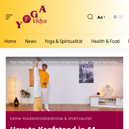
Aa
Größenänderun
Home
News
Yoga & Spiritualität
Health & Food
Yoga Vidya Blog - Yoga, Meditation und Ayurveda
>
Blog
>
Yoga & Spiritualität
>
Hath
HATHA YOGA
VIDEO
VIDEOS
YOGA & SPIRITUALITÄT