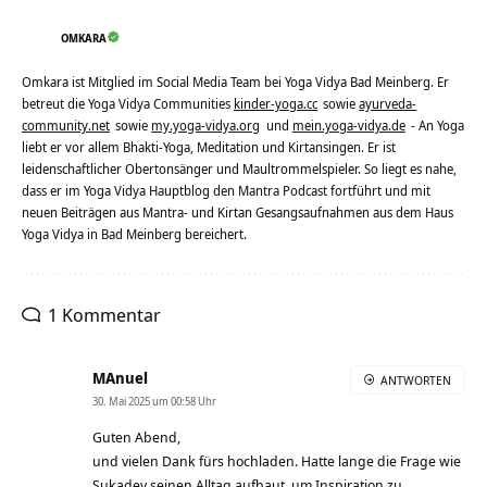
OMKARA
Omkara ist Mitglied im Social Media Team bei Yoga Vidya Bad Meinberg. Er
betreut die Yoga Vidya Communities
kinder-yoga.cc
sowie
ayurveda-
community.net
sowie
my.yoga-vidya.org
und
mein.yoga-vidya.de
- An Yoga
liebt er vor allem Bhakti-Yoga, Meditation und Kirtansingen. Er ist
leidenschaftlicher Obertonsänger und Maultrommelspieler. So liegt es nahe,
dass er im Yoga Vidya Hauptblog den Mantra Podcast fortführt und mit
neuen Beiträgen aus Mantra- und Kirtan Gesangsaufnahmen aus dem Haus
Yoga Vidya in Bad Meinberg bereichert.
1 Kommentar
MAnuel
ANTWORTEN
30. Mai 2025 um 00:58 Uhr
Guten Abend,
und vielen Dank fürs hochladen. Hatte lange die Frage wie
Sukadev seinen Alltag aufbaut, um Inspiration zu