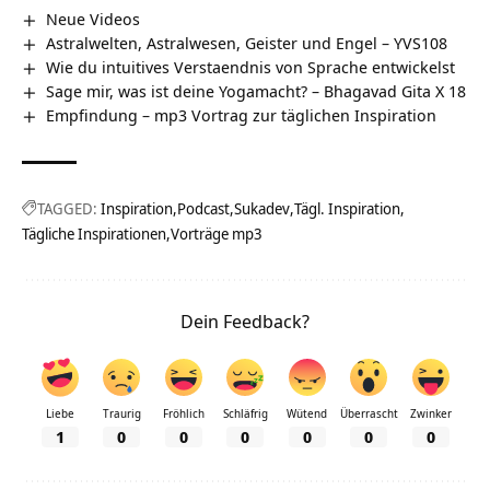
Neue Videos
Astralwelten, Astralwesen, Geister und Engel – YVS108
Wie du intuitives Verstaendnis von Sprache entwickelst
Sage mir, was ist deine Yogamacht? – Bhagavad Gita X 18
Empfindung – mp3 Vortrag zur täglichen Inspiration
TAGGED:
Inspiration
Podcast
Sukadev
Tägl. Inspiration
Tägliche Inspirationen
Vorträge mp3
Dein Feedback?
Liebe
Traurig
Fröhlich
Schläfrig
Wütend
Überrascht
Zwinker
1
0
0
0
0
0
0