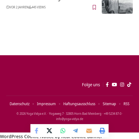
VOR 2 JAHREN
445 VIEWS
Folge uns
Datenschutz
Impressum
Haftungsausschluss
Sitemap
RSS
© 2026 Yoga Vidya e.V. · Yogaweg 7 · 32805 Horn‑Bad Meinberg · +49 5234 87‑0 ·
info@yoga‑vidya.de
WordPress Cookie Notice by Real Cookie Banner