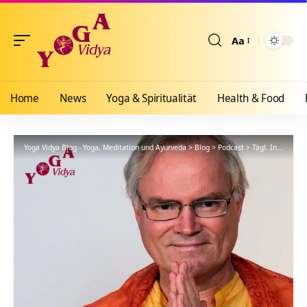
Aa
Größenänderun
Home
News
Yoga & Spiritualität
Health & Food
Yoga Vidya Blog - Yoga, Meditation und Ayurveda
>
Blog
>
Podcast
>
Tägl. Inspiration