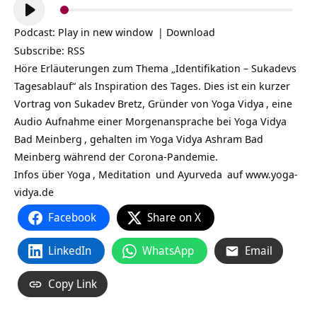
Audio-
Player
Podcast:
Play in new window
|
Download
Subscribe:
RSS
Höre Erläuterungen zum Thema „Identifikation – Sukadevs
Tagesablauf“ als Inspiration des Tages. Dies ist ein kurzer
Vortrag von Sukadev Bretz, Gründer von
Yoga Vidya
, eine
Audio Aufnahme einer Morgenansprache bei
Yoga Vidya
Bad Meinberg
, gehalten im Yoga Vidya Ashram Bad
Meinberg während der Corona-Pandemie.
Infos über
Yoga
,
Meditation
und
Ayurveda
auf
www.yoga-
vidya.de
Facebook
Share on X
LinkedIn
WhatsApp
Email
Copy Link