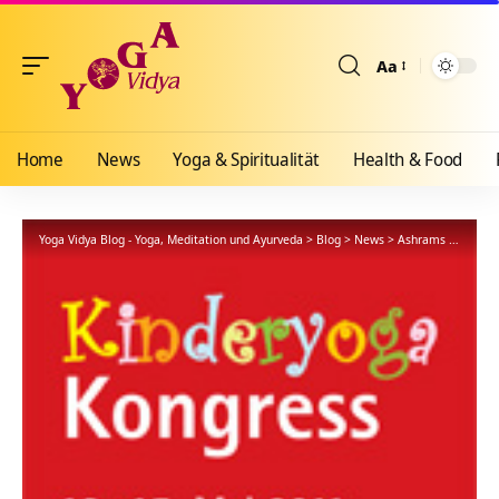
Aa
Größenänderun
Home
News
Yoga & Spiritualität
Health & Food
Yoga Vidya Blog - Yoga, Meditation und Ayurveda
>
Blog
>
News
>
Ashrams
>
Bad Me