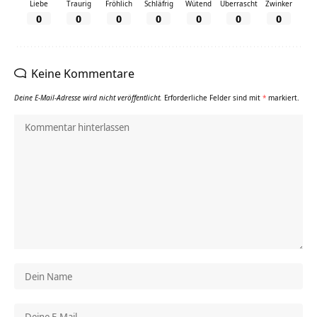
Liebe
Traurig
Fröhlich
Schläfrig
Wütend
Überrascht
Zwinker
0
0
0
0
0
0
0
Keine Kommentare
Deine E-Mail-Adresse wird nicht veröffentlicht.
Erforderliche Felder sind mit
*
markiert.