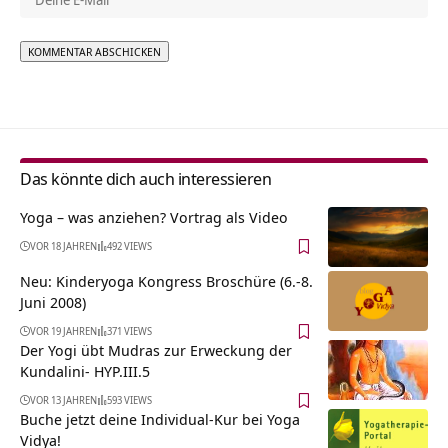
Alternative:
Das könnte dich auch interessieren
Yoga – was anziehen? Vortrag als Video
VOR 18 JAHREN
492 VIEWS
Neu: Kinderyoga Kongress Broschüre (6.-8.
Juni 2008)
VOR 19 JAHREN
371 VIEWS
Der Yogi übt Mudras zur Erweckung der
Kundalini- HYP.III.5
VOR 13 JAHREN
593 VIEWS
Buche jetzt deine Individual-Kur bei Yoga
Vidya!