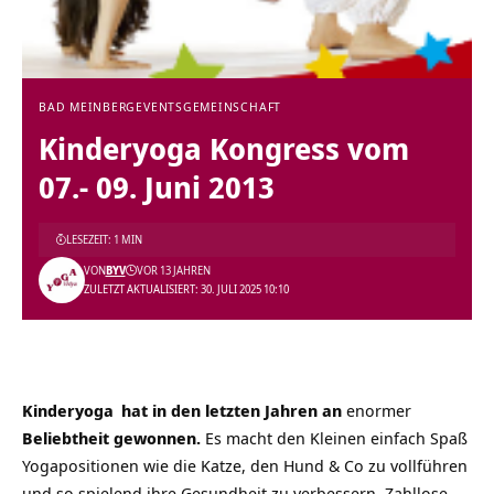
BAD MEINBERG
EVENTS
GEMEINSCHAFT
Kinderyoga Kongress vom
07.- 09. Juni 2013
LESEZEIT: 1 MIN
VON
BYV
VOR 13 JAHREN
ZULETZT AKTUALISIERT: 30. JULI 2025 10:10
Kinderyoga
hat in den letzten Jahren an
enormer
Beliebtheit gewonnen.
Es macht den Kleinen einfach Spaß
Yogapositionen wie die Katze, den Hund & Co zu vollführen
und so spielend ihre Gesundheit zu verbessern. Zahllose