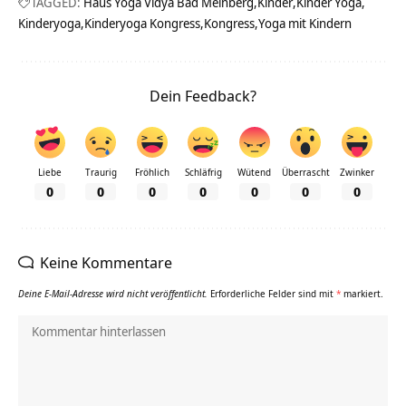
TAGGED:
Haus Yoga Vidya Bad Meinberg
Kinder
Kinder Yoga
Kinderyoga
Kinderyoga Kongress
Kongress
Yoga mit Kindern
Dein Feedback?
Liebe
Traurig
Fröhlich
Schläfrig
Wütend
Überrascht
Zwinker
0
0
0
0
0
0
0
Keine Kommentare
Deine E-Mail-Adresse wird nicht veröffentlicht.
Erforderliche Felder sind mit
*
markiert.