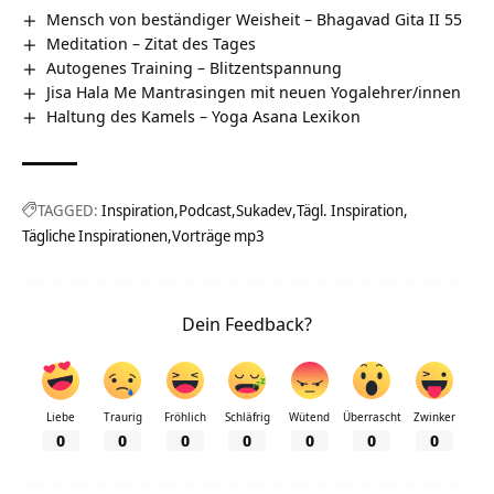
Mensch von beständiger Weisheit – Bhagavad Gita II 55
Meditation – Zitat des Tages
Autogenes Training – Blitzentspannung
Jisa Hala Me Mantrasingen mit neuen Yogalehrer/innen
Haltung des Kamels – Yoga Asana Lexikon
TAGGED:
Inspiration
Podcast
Sukadev
Tägl. Inspiration
Tägliche Inspirationen
Vorträge mp3
Dein Feedback?
Liebe
Traurig
Fröhlich
Schläfrig
Wütend
Überrascht
Zwinker
0
0
0
0
0
0
0