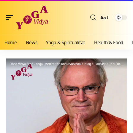
Aa
Größenänderun
Home
News
Yoga & Spiritualität
Health & Food
Yoga Vidya Blog - Yoga, Meditation und Ayurveda
>
Blog
>
Podcast
>
Tägl. Inspiration