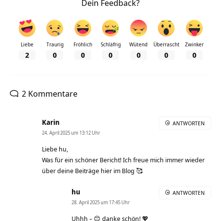
Dein Feedback?
Liebe
Traurig
Fröhlich
Schläfrig
Wütend
Überrascht
Zwinker
2
0
0
0
0
0
0
2 Kommentare
Karin
ANTWORTEN
24. April 2025 um 13:12 Uhr
Liebe hu,
Was für ein schöner Bericht! Ich freue mich immer wieder
über deine Beiträge hier im Blog 🥰
hu
ANTWORTEN
28. April 2025 um 17:45 Uhr
Uhhh – 😊 danke schön! 💖