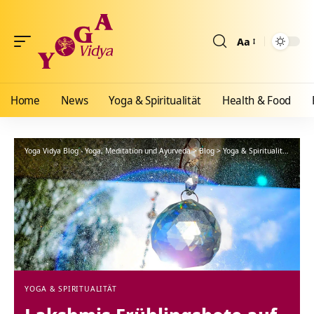
Aa
Größenänderun
Home
News
Yoga & Spiritualität
Health & Food
Yoga Vidya Blog - Yoga, Meditation und Ayurveda
>
Blog
>
Yoga & Spiritualität
>
Laks
YOGA & SPIRITUALITÄT