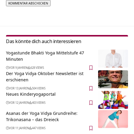
Alternative:
Das könnte dich auch interessieren
Yogastunde Bhakti Yoga Mittelstufe 47
Minuten
VOR 9 JAHREN
628 VIEWS
Der Yoga Vidya Oktober Newsletter ist
erschienen
VOR 13 JAHREN
504 VIEWS
Neues Kinderyogaportal
VOR 12 JAHREN
403 VIEWS
Asanas der Yoga Vidya Grundreihe:
Trikonasana – das Dreieck
VOR 11 JAHREN
447 VIEWS