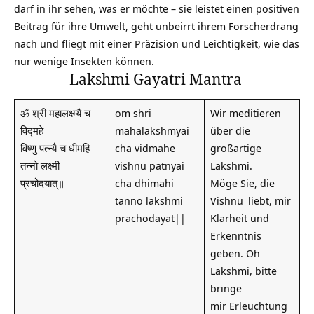
darf in ihr sehen, was er möchte – sie leistet einen positiven
Beitrag für ihre Umwelt, geht unbeirrt ihrem Forscherdrang
nach und fliegt mit einer Präzision und Leichtigkeit, wie das
nur wenige Insekten können.
Lakshmi Gayatri Mantra
ॐ श्री महालक्ष्म्यै च
om shri
Wir meditieren
विद्महे
mahalakshmyai
über die
विष्णु पत्न्यै च धीमहि
cha vidmahe
großartige
तन्नो लक्ष्मी
vishnu patnyai
Lakshmi.
प्रचोदयात्॥
cha dhimahi
Möge Sie, die
tanno lakshmi
Vishnu
liebt, mir
prachodayat||
Klarheit und
Erkenntnis
geben. Oh
Lakshmi, bitte
bringe
mir Erleuchtung