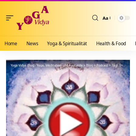
Aa
Größenänderun
Home
News
Yoga & Spiritualität
Health & Food
Yoga Vidya Blog - Yoga, Meditation und Ayurveda
>
Blog
>
Podcast
>
Tägl. Inspiration