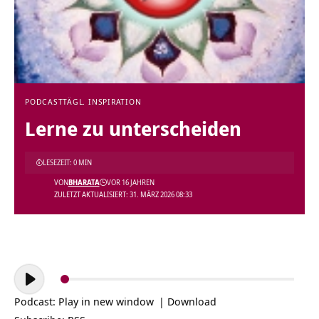
PODCAST
TÄGL. INSPIRATION
Lerne zu unterscheiden
LESEZEIT: 0 MIN
VON
BHARATA
VOR 16 JAHREN
ZULETZT AKTUALISIERT: 31. MÄRZ 2026 08:33
Audio-
Player
Podcast:
Play in new window
|
Download