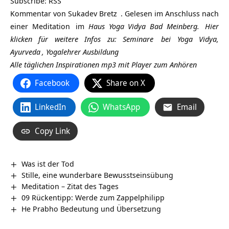
Subscribe:
RSS
Kommentar von
Sukadev Bretz
. Gelesen im Anschluss nach
einer
Meditation
im
Haus Yoga Vidya Bad Meinberg.
Hier
klicken für weitere Infos zu:
Seminare
bei Yoga Vidya,
Ayurveda
,
Yogalehrer Ausbildung
Alle täglichen Inspirationen mp3 mit Player zum Anhören
Facebook
Share on X
LinkedIn
WhatsApp
Email
Copy Link
Was ist der Tod
Stille, eine wunderbare Bewusstseinsübung
Meditation – Zitat des Tages
09 Rückentipp: Werde zum Zappelphilipp
He Prabho Bedeutung und Übersetzung