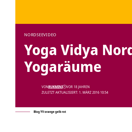
NORDSEE
VIDEO
Yoga Vidya Nords
Yogaräume
VON
RUKMINI
VOR 18 JAHREN
ZULETZT AKTUALISIERT: 1. MÄRZ 2016 10:54
Blog YV orange gelb rot