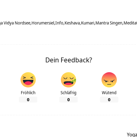
a Vidya Nordsee
Horumersiel
Info
Keshava
Kumari
Mantra Singen
Medita
Dein Feedback?
Fröhlich
Schläfrig
Wütend
0
0
0
Yoga