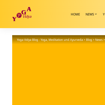
HOME
NEWS
Y
Yoga Vidya Blog - Yoga, Meditation und Ayurveda
>
Blog
>
News