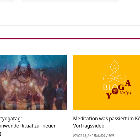
ltyogatag:
Meditation was passiert im K
nwende Ritual zur neuen
Vortragsvideo
g
VOR 18 JAHREN
509 VIEWS