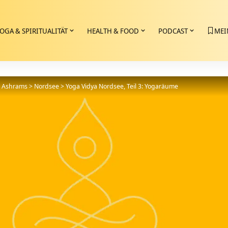
OGA & SPIRITUALITÄT
HEALTH & FOOD
PODCAST
MEI
>
Ashrams
>
Nordsee
>
Yoga Vidya Nordsee, Teil 3: Yogaräume