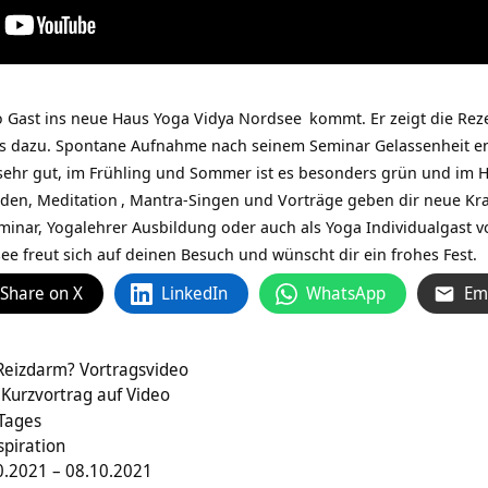
o Gast ins neue
Haus Yoga Vidya Nordsee
kommt. Er zeigt die Rez
s dazu. Spontane Aufnahme nach seinem Seminar Gelassenheit e
ehr gut, im Frühling und Sommer ist es besonders grün und im He
nden,
Meditation
, Mantra-Singen und Vorträge geben dir neue Kr
minar, Yogalehrer Ausbildung oder auch als Yoga Individualgast v
e freut sich auf deinen Besuch und wünscht dir ein frohes Fest.
Share on X
LinkedIn
WhatsApp
Em
Reizdarm? Vortragsvideo
 Kurzvortrag auf Video
 Tages
spiration
.2021 – 08.10.2021