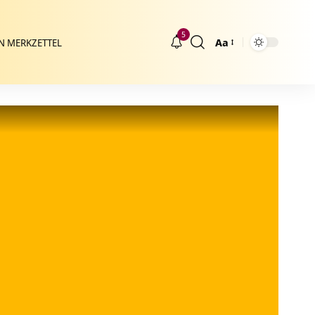
5
Aa
N MERKZETTEL
Größenänderung