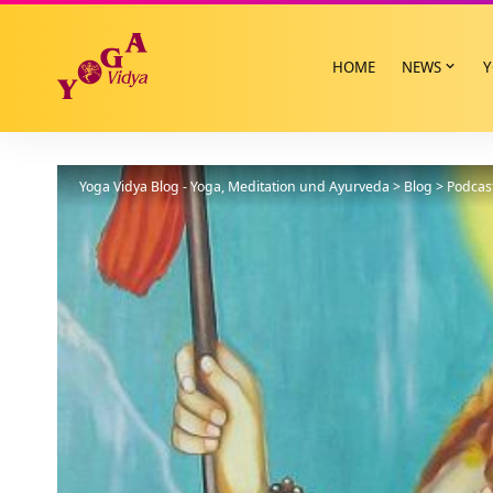
HOME
NEWS
Y
Yoga Vidya Blog - Yoga, Meditation und Ayurveda
>
Blog
>
Podcas