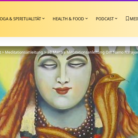
OGA & SPIRITUALITÄT
HEALTH & FOOD
PODCAST
MEI
t
>
Meditationsanleitung
>
3B Mantra Meditationsanleitung Om Namo Narayanay