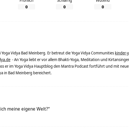
Fröhlich
Schläfrig
Wütend
0
0
0
ei Yoga Vidya Bad Meinberg. Er betreut die Yoga Vidya Communities
kinder-
dya.de
- An Yoga liebt er vor allem Bhakti-Yoga, Meditation und Kirtansingen
dass er im Yoga Vidya Hauptblog den Mantra Podcast fortführt und mit neue
 in Bad Meinberg bereichert.
 ich meine eigene Welt?“