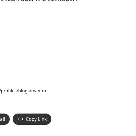
/profiles/blogs/mantra-
ail
Copy Link