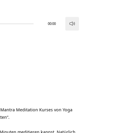
00:00
Pfeiltasten
Hoch/Runter
benutzen,
um
die
Lautstärke
zu
regeln.
n Mantra Meditation Kurses von
Yoga
ten“.
 Minuten meditieren kannst. Natürlich