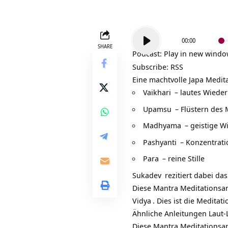
Audio-
00:00
Player
SHARE
Podcast:
Play in new wind
Subscribe:
RSS
Eine machtvolle
Japa Medit
Vaikhari
– lautes Wiede
Upamsu
– Flüstern des 
Madhyama
– geistige W
Pashyanti
– Konzentrati
Para
– reine Stille
Sukadev
rezitiert dabei da
Diese Mantra Meditationsan
Vidya
. Dies ist die Medita
Ähnliche Anleitungen Laut-Le
Diese Mantra Meditationsanl