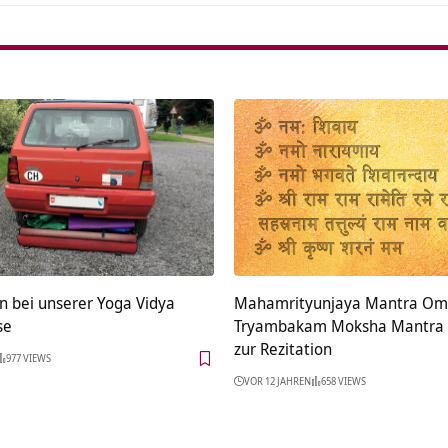
 bei unserer Yoga Vidya
Mahamrityunjaya Mantra Om
se
Tryambakam Moksha Mantra 
zur Rezitation
977 VIEWS
VOR 12 JAHREN
658 VIEWS