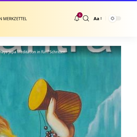
6
Aa
N MERKZETTEL
Größenänderung
a Japa Meditation in fünf Schritten