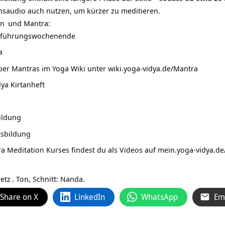
nsaudio auch nutzen, um kürzer zu meditieren.
on
und Mantra:
inführungswochenende
a
ber Mantras im Yoga Wiki unter
wiki.yoga-vidya.de/Mantra
ya Kirtanheft
ildung
usbildung
ra Meditation Kurses findest du als Videos auf
mein.yoga-vidya.de
etz
. Ton, Schnitt: Nanda.
Share on X
LinkedIn
WhatsApp
Em