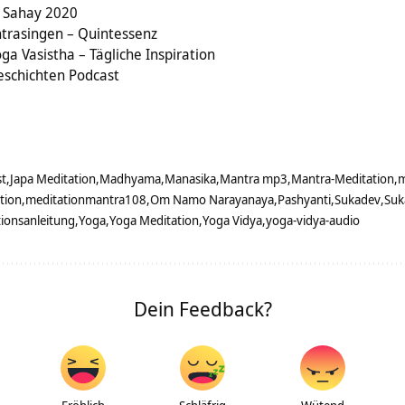
i Sahay 2020
trasingen – Quintessenz
ga Vasistha – Tägliche Inspiration
eschichten Podcast
st
Japa Meditation
Madhyama
Manasika
Mantra mp3
Mantra-Meditation
m
tion
meditationmantra108
Om Namo Narayanaya
Pashyanti
Sukadev
Suk
tionsanleitung
Yoga
Yoga Meditation
Yoga Vidya
yoga-vidya-audio
Dein Feedback?