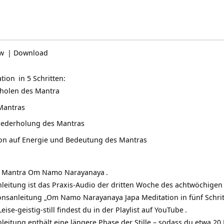
ow
|
Download
ation
in 5 Schritten:
rholen des Mantra
Mantras
iederholung des Mantras
on auf Energie und Bedeutung des Mantras
s Mantra
Om Namo Narayanaya
.
leitung ist das Praxis-Audio der dritten Woche des achtwöchige
tionsanleitung „Om Namo Narayanaya Japa Meditation in fünf Schrit
ise-geistig-still findest du in der
Playlist auf YouTube
.
eitung enthält eine längere Phase der Stille – sodass du etwa 20