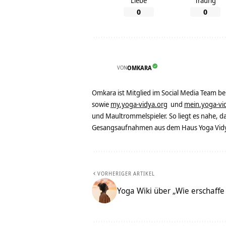
Liebe
Traurig
0
0
VON
OMKARA
Omkara ist Mitglied im Social Media Team b
sowie
my.yoga-vidya.org
und
mein.yoga-vi
und Maultrommelspieler. So liegt es nahe, 
Gesangsaufnahmen aus dem Haus Yoga Vidya
VORHERIGER ARTIKEL
Yoga Wiki über „Wie erschaffe