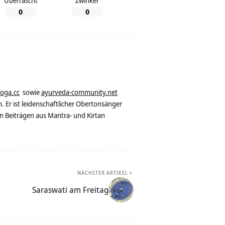
Überrascht
Zwinker
0
0
yoga.cc
sowie
ayurveda-community.net
. Er ist leidenschaftlicher Obertonsänger
n Beiträgen aus Mantra- und Kirtan
NÄCHSTER ARTIKEL
Saraswati am Freitag