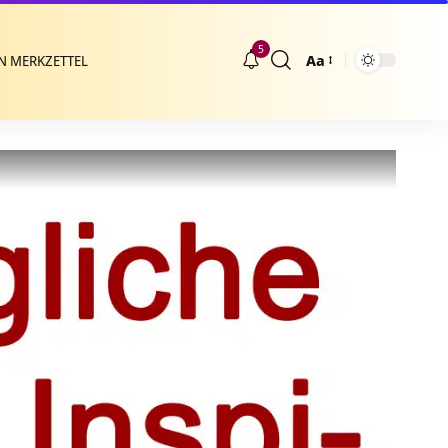
5
Aa
N MERKZETTEL
Größenänderung