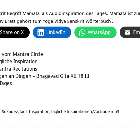
rit Begriff
Mamata
als Audioinspiration des Tages. Mamata ist zum
ev Bretz gehört zum Yoga Vidya
Sanskrit Wörterbuch
.
Share on X
LinkedIn
WhatsApp
Em
a vom Mantra Circle
gliche Inspiration
ntra Recitations
gen an Dingen – Bhagavad Gita XII 18 III
 Tages
t
Sukadev
Tägl. Inspiration
Tägliche Inspirationen
Vorträge mp3