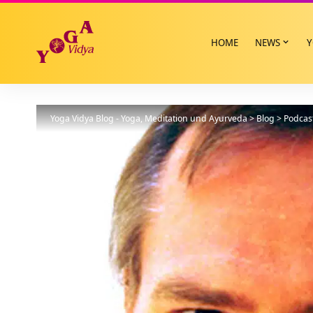
HOME
NEWS
Y
Yoga Vidya Blog - Yoga, Meditation und Ayurveda
>
Blog
>
Podcas