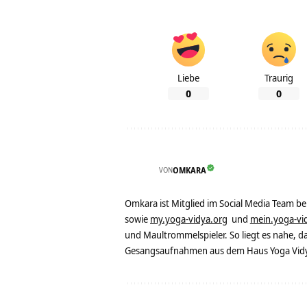
Liebe
Traurig
0
0
VON
OMKARA
Omkara ist Mitglied im Social Media Team b
sowie
my.yoga-vidya.org
und
mein.yoga-vi
und Maultrommelspieler. So liegt es nahe, 
Gesangsaufnahmen aus dem Haus Yoga Vidya