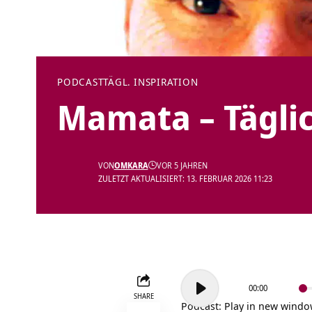
PODCAST
TÄGL. INSPIRATION
Mamata – Täglic
VON
OMKARA
VOR 5 JAHREN
ZULETZT AKTUALISIERT: 13. FEBRUAR 2026 11:23
Audio-
00:00
Player
SHARE
Podcast:
Play in new wind