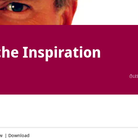
he Inspiration
LES
ow
|
Download