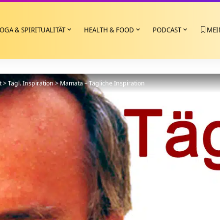
OGA & SPIRITUALITÄT
HEALTH & FOOD
PODCAST
MEI
t
>
Tägl. Inspiration
>
Mamata – Tägliche Inspiration