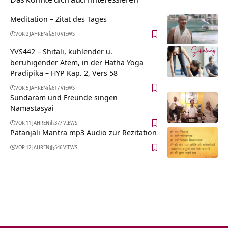
Meditation – Zitat des Tages
VOR 2 JAHREN
510 VIEWS
YVS442 – Shitali, kühlender u.
beruhigender Atem, in der Hatha Yoga
Pradipika – HYP Kap. 2, Vers 58
VOR 5 JAHREN
617 VIEWS
Sundaram und Freunde singen
Namastasyai
VOR 11 JAHREN
377 VIEWS
Patanjali Mantra mp3 Audio zur Rezitation
VOR 12 JAHREN
546 VIEWS