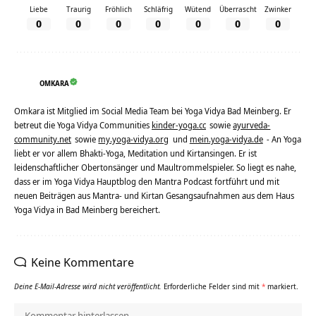
Liebe
Traurig
Fröhlich
Schläfrig
Wütend
Überrascht
Zwinker
0
0
0
0
0
0
0
OMKARA
Omkara ist Mitglied im Social Media Team bei Yoga Vidya Bad Meinberg. Er
betreut die Yoga Vidya Communities
kinder-yoga.cc
sowie
ayurveda-
community.net
sowie
my.yoga-vidya.org
und
mein.yoga-vidya.de
- An Yoga
liebt er vor allem Bhakti-Yoga, Meditation und Kirtansingen. Er ist
leidenschaftlicher Obertonsänger und Maultrommelspieler. So liegt es nahe,
dass er im Yoga Vidya Hauptblog den Mantra Podcast fortführt und mit
neuen Beiträgen aus Mantra- und Kirtan Gesangsaufnahmen aus dem Haus
Yoga Vidya in Bad Meinberg bereichert.
Keine Kommentare
Deine E-Mail-Adresse wird nicht veröffentlicht.
Erforderliche Felder sind mit
*
markiert.