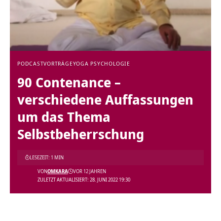
PODCAST
VORTRÄGE
YOGA PSYCHOLOGIE
90 Contenance –
verschiedene Auffassungen
um das Thema
Selbstbeherrschung
LESEZEIT: 1 MIN
VON
OMKARA
VOR 12 JAHREN
ZULETZT AKTUALISIERT: 28. JUNI 2022 19:30