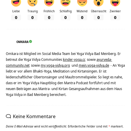
Liebe
Traurig
Fröhlich
Schläfrig
Wütend
Überrascht
Zwinker
0
0
0
0
0
0
0
OMKARA
Omkara ist Mitglied im Social Media Team bei Yoga Vidya Bad Meinberg. Er
betreut die Yoga Vidya Communities
kinder-yoga.cc
sowie
ayurveda-
community.net
sowie
my.yoga-vidya.org
und
mein.yoga-vidya.de
- An Yoga
liebt er vor allem Bhakti-Yoga, Meditation und Kirtansingen. Er ist
leidenschaftlicher Obertonsänger und Maultrommelspieler. So liegt es nahe,
dass er im Yoga Vidya Hauptblog den Mantra Podcast fortführt und mit
neuen Beiträgen aus Mantra- und Kirtan Gesangsaufnahmen aus dem Haus
Yoga Vidya in Bad Meinberg bereichert.
Keine Kommentare
Deine E-Mail-Adresse wird nicht veröffentlicht.
Erforderliche Felder sind mit
*
markiert.