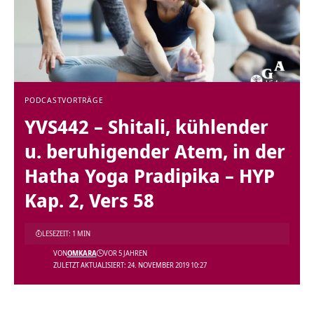
PODCAST
VORTRÄGE
YVS442 – Shitali, kühlender
u. beruhigender Atem, in der
Hatha Yoga Pradipika – HYP
Kap. 2, Vers 58
LESEZEIT: 1 MIN
VON
OMKARA
VOR 5 JAHREN
ZULETZT AKTUALISIERT: 24. NOVEMBER 2019 10:27