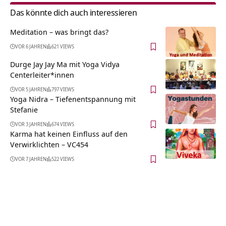
Das könnte dich auch interessieren
Meditation – was bringt das?
VOR 6 JAHREN
621 VIEWS
Durge Jay Jay Ma mit Yoga Vidya
Centerleiter*innen
VOR 5 JAHREN
797 VIEWS
Yoga Nidra – Tiefenentspannung mit
Stefanie
VOR 3 JAHREN
674 VIEWS
Karma hat keinen Einfluss auf den
Verwirklichten – VC454
VOR 7 JAHREN
522 VIEWS