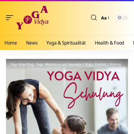
Aa
Größenänderun
Home
News
Yoga & Spiritualität
Health & Food
Yoga Vidya Blog - Yoga, Meditation und Ayurveda
>
Blog
>
Podcast
>
Vorträge
>
YVS44