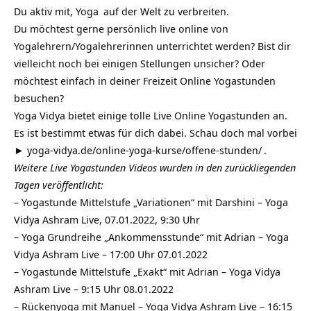
Du aktiv mit,
Yoga
auf der Welt zu verbreiten.
Du möchtest gerne persönlich live online von
Yogalehrern/Yogalehrerinnen unterrichtet werden? Bist dir
vielleicht noch bei einigen Stellungen unsicher? Oder
möchtest einfach in deiner Freizeit Online Yogastunden
besuchen?
Yoga Vidya bietet einige tolle Live Online Yogastunden an.
Es ist bestimmt etwas für dich dabei. Schau doch mal vorbei
►
yoga-vidya.de/online-yoga-kurse/offene-stunden/
.
Weitere Live Yogastunden Videos wurden in den zurückliegenden
Tagen veröffentlicht:
–
Yogastunde Mittelstufe „Variationen“ mit Darshini – Yoga
Vidya Ashram Live, 07.01.2022, 9:30 Uhr
–
Yoga Grundreihe „Ankommensstunde“ mit Adrian – Yoga
Vidya Ashram Live – 17:00 Uhr 07.01.2022
–
Yogastunde Mittelstufe „Exakt“ mit Adrian – Yoga Vidya
Ashram Live – 9:15 Uhr 08.01.2022
–
Rückenyoga mit Manuel – Yoga Vidya Ashram Live – 16:15