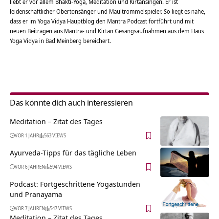
liebt er vor allem Bhakti-Yoga, Meditation und Kirtansingen. Er ist
leidenschaftlicher Obertonsänger und Maultrommelspieler. So liegt es nahe,
dass er im Yoga Vidya Hauptblog den Mantra Podcast fortführt und mit
neuen Beiträgen aus Mantra- und Kirtan Gesangsaufnahmen aus dem Haus
Yoga Vidya in Bad Meinberg bereichert.
Das könnte dich auch interessieren
Meditation – Zitat des Tages
VOR 1 JAHR
563 VIEWS
Ayurveda-Tipps für das tägliche Leben
VOR 6 JAHREN
594 VIEWS
Podcast: Fortgeschrittene Yogastunden
und Pranayama
VOR 7 JAHREN
547 VIEWS
Meditation – Zitat des Tages