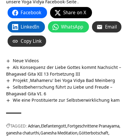
unsere
Yoga Vidya Facebook-Seite
.
Facebook
Share on X
LinkedIn
WhatsApp
Email
Copy Link
Neue Videos
Als Konsequenz der Liebe Gottes kommt Nachsicht –
Bhagavad Gita XII 13 Fortsetzung III
Projekt ‚Mahameru‘ bei Yoga Vidya Bad Meinberg
Selbstbeherrschung führt zu Liebe und Freude –
Bhagavad Gita VI. 6
Wie eine Prostituierte zur Selbstverwirklichung kam
TAGGED:
Adrian
Elefantengott
Fortgeschrittene Pranayama
ganesha chaturthi
Ganesha Meditation
Götterbotschaft