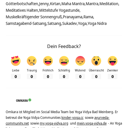
Götterbotschaften
Jenny
Kirtan
Maha Mantra
Mantra
Meditation
Meditatives Halten
Mittelstufe Yogastunde
Muskelkräftigender Sonnengruß
Pranayama
Rama
Samstagabend-Satsang
Satsang
Sukadev
Yoga
Yoga Nidra
Dein Feedback?
Liebe
Traurig
Fröhlich
Schläfrig
Wütend
Überrascht
Zwinker
0
0
0
0
0
0
0
OMKARA
Omkara ist Mitglied im Social Media Team bei Yoga Vidya Bad Meinberg. Er
betreut die Yoga Vidya Communities
kinder-yoga.cc
sowie
ayurveda-
community.net
sowie
my.yoga-vidya.org
und
mein.yoga-vidya.de
- An Yoga