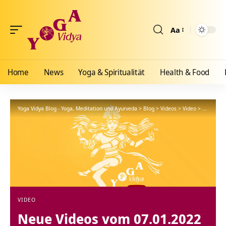
Aa
Größenänderun
Home
News
Yoga & Spiritualität
Health & Food
Yoga Vidya Blog - Yoga, Meditation und Ayurveda
>
Blog
>
Videos
>
Video
>
Neue Vid
VIDEO
Neue Videos vom 07.01.2022