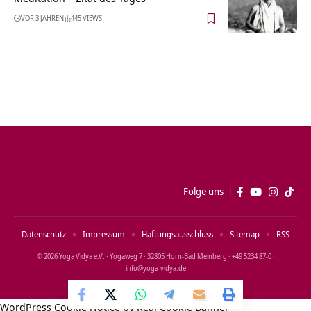
VOR 3 JAHREN
445 VIEWS
Folge uns
Datenschutz
Impressum
Haftungsausschluss
Sitemap
RSS
© 2026 Yoga Vidya e.V. · Yogaweg 7 · 32805 Horn‑Bad Meinberg · +49 5234 87‑0 ·
info@yoga‑vidya.de
WordPress Cookie Notice by Real Cookie Banner