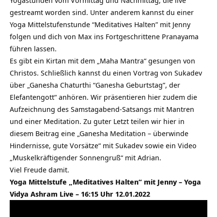
Yogastunden vom Vormittag und Nachmittag, die live
gestreamt worden sind. Unter anderem kannst du einer
Yoga Mittelstufenstunde “Meditatives Halten” mit Jenny
folgen und dich von Max ins Fortgeschrittene Pranayama
führen lassen.
Es gibt ein Kirtan mit dem „Maha Mantra“ gesungen von
Christos. Schließlich kannst du einen Vortrag von Sukadev
über „Ganesha Chaturthi “Ganesha Geburtstag”, der
Elefantengott“ anhören. Wir präsentieren hier zudem die
Aufzeichnung des Samstagabend-Satsangs mit Mantren
und einer Meditation. Zu guter Letzt teilen wir hier in
diesem Beitrag eine „Ganesha Meditation – überwinde
Hindernisse, gute Vorsätze“ mit Sukadev sowie ein Video
„Muskelkräftigender Sonnengruß“ mit Adrian.
Viel Freude damit.
Yoga Mittelstufe „Meditatives Halten“ mit Jenny – Yoga
Vidya Ashram Live – 16:15 Uhr 12.01.2022