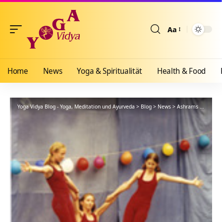
Aa
Größenänderun
Home
News
Yoga & Spiritualität
Health & Food
Yoga Vidya Blog - Yoga, Meditation und Ayurveda
>
Blog
>
News
>
Ashrams
>
Bad Me