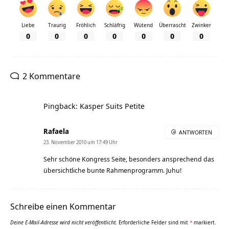
Liebe
Traurig
Fröhlich
Schläfrig
Wütend
Überrascht
Zwinker
0
0
0
0
0
0
0
2 Kommentare
Pingback: Kasper Suits Petite
Rafaela
ANTWORTEN
23. November 2010 um 17:49 Uhr
Sehr schöne Kongress Seite, besonders ansprechend das
übersichtliche bunte Rahmenprogramm. Juhu!
Schreibe einen Kommentar
Deine E-Mail-Adresse wird nicht veröffentlicht.
Erforderliche Felder sind mit
*
markiert.