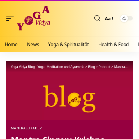
Aa
Größenänderun
Home
News
Yoga & Spiritualität
Health & Food
Yoga Vidya Blog - Yoga, Meditation und Ayurveda
>
Blog
>
Podcast
>
Mantra
>
Mantra
MANTRA
SUKADEV