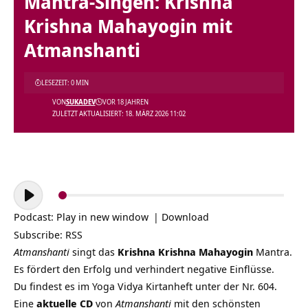
Mantra-Singen: Krishna
Krishna Mahayogin mit
Atmanshanti
LESEZEIT: 0 MIN
VON
SUKADEV
VOR 18 JAHREN
ZULETZT AKTUALISIERT: 18. MÄRZ 2026 11:02
Audio-
Player
Podcast:
Play in new window
|
Download
Subscribe:
RSS
Atmanshanti
singt das
Krishna Krishna Mahayogin
Mantra.
Es fördert den Erfolg und verhindert negative Einflüsse.
Du findest es im Yoga Vidya Kirtanheft unter der Nr. 604.
Eine
aktuelle CD
von
Atmanshanti
mit den schönsten