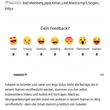
TAGGED:
Bad Meinberg
Japa
Kirtan
Lied
Mantra mp3
Singen
Vidya
Dein Feedback?
Liebe
Traurig
Fröhlich
Schläfrig
Wütend
Überrascht
Zwinker
0
0
0
0
0
0
0
SUKADEV
Sukadev ist Gründer und Leiter von Yoga Vidya. Nicht alle Beiräge, die in
seinem Namen veröffentlicht werden, stammen von ihm selbst.
Insbesondere Videos und Audios mit Vorträgen, Mantras,
Übungsanleitungen werden meist von anderen in seinem Namen im Blog
veröffentlicht - denn der Inhalt stammt ja letztlich von Sukadev