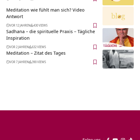
Meditation wie fühlt man sich? Video
Antwort
VOR 12 JAHREN
430 VIEWS
Sadhana – die spirituelle Praxis – Tägliche
Inspiration
VOR 2 JAHREN
632 VIEWS
Meditation – Zitat des Tages
VOR 7 JAHREN
390 VIEWS
Folge uns