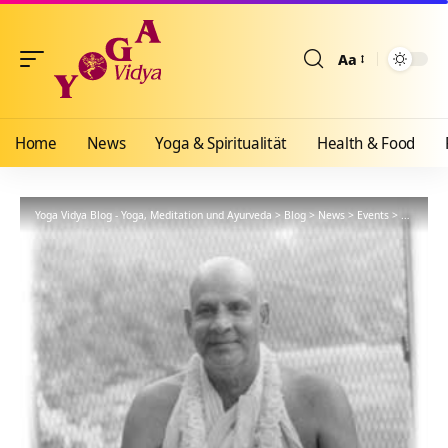
Aa
Größenänderun
Home
News
Yoga & Spiritualität
Health & Food
Yoga Vidya Blog - Yoga, Meditation und Ayurveda
>
Blog
>
News
>
Events
>
Meditatio