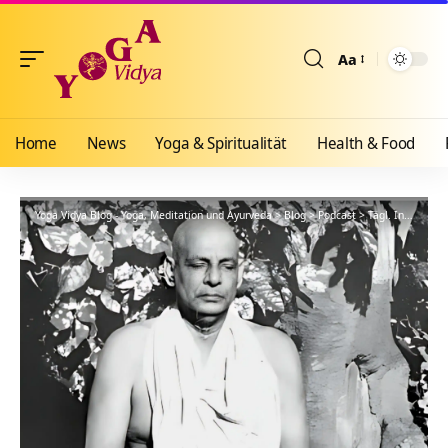
Aa
Größenänderun
Home
News
Yoga & Spiritualität
Health & Food
Yoga Vidya Blog - Yoga, Meditation und Ayurveda
>
Blog
>
Podcast
>
Tägl. Inspiration