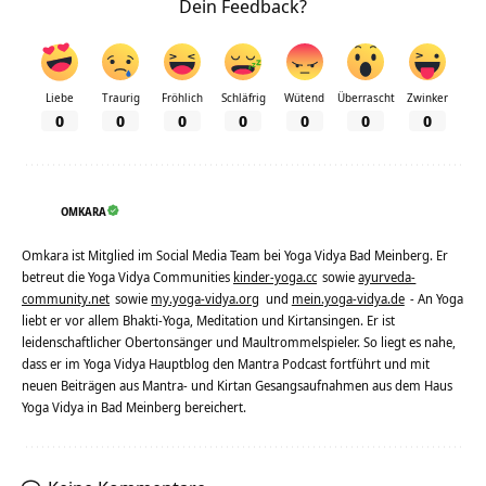
Dein Feedback?
Liebe
Traurig
Fröhlich
Schläfrig
Wütend
Überrascht
Zwinker
0
0
0
0
0
0
0
OMKARA
Omkara ist Mitglied im Social Media Team bei Yoga Vidya Bad Meinberg. Er
betreut die Yoga Vidya Communities
kinder-yoga.cc
sowie
ayurveda-
community.net
sowie
my.yoga-vidya.org
und
mein.yoga-vidya.de
- An Yoga
liebt er vor allem Bhakti-Yoga, Meditation und Kirtansingen. Er ist
leidenschaftlicher Obertonsänger und Maultrommelspieler. So liegt es nahe,
dass er im Yoga Vidya Hauptblog den Mantra Podcast fortführt und mit
neuen Beiträgen aus Mantra- und Kirtan Gesangsaufnahmen aus dem Haus
Yoga Vidya in Bad Meinberg bereichert.