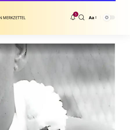
5
Aa
N MERKZETTEL
Größenänderung