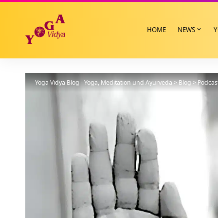
HOME
NEWS
Y
Yoga Vidya Blog - Yoga, Meditation und Ayurveda
>
Blog
>
Podcas