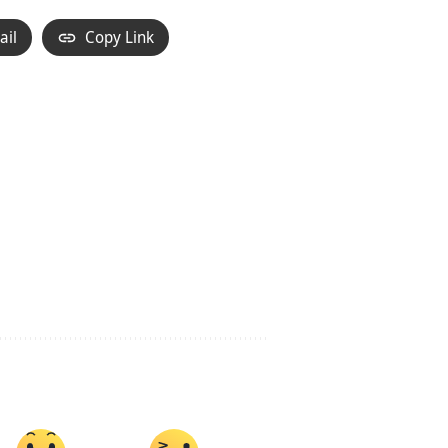
ail
Copy Link