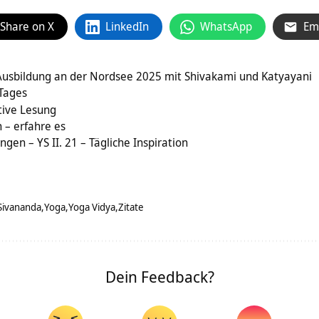
Share on X
LinkedIn
WhatsApp
Em
 Ausbildung an der Nordsee 2025 mit Shivakami und Katyayani
 Tages
tive Lesung
 – erfahre es
ngen – YS II. 21 – Tägliche Inspiration
Sivananda
Yoga
Yoga Vidya
Zitate
Dein Feedback?