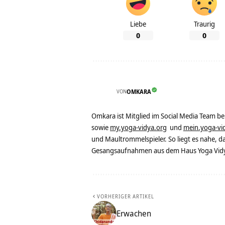
Liebe
Traurig
0
0
VON
OMKARA
Omkara ist Mitglied im Social Media Team b
sowie
my.yoga-vidya.org
und
mein.yoga-vi
und Maultrommelspieler. So liegt es nahe, 
Gesangsaufnahmen aus dem Haus Yoga Vidya
VORHERIGER ARTIKEL
Erwachen