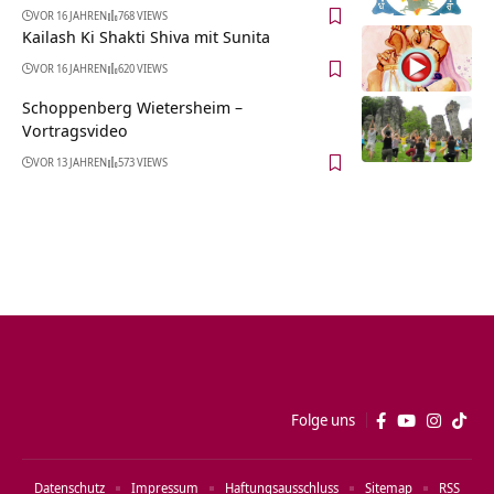
VOR 16 JAHREN
768 VIEWS
Kailash Ki Shakti Shiva mit Sunita
VOR 16 JAHREN
620 VIEWS
Schoppenberg Wietersheim‏‎ –
Vortragsvideo
VOR 13 JAHREN
573 VIEWS
Folge uns
Datenschutz
Impressum
Haftungsausschluss
Sitemap
RSS