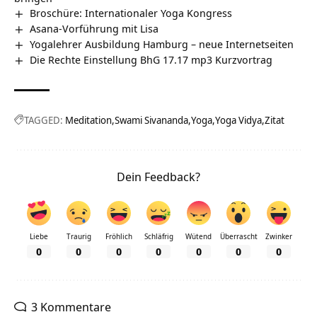
Broschüre: Internationaler Yoga Kongress
Asana-Vorführung mit Lisa
Yogalehrer Ausbildung Hamburg – neue Internetseiten
Die Rechte Einstellung BhG 17.17 mp3 Kurzvortrag
TAGGED:
Meditation
Swami Sivananda
Yoga
Yoga Vidya
Zitat
Dein Feedback?
Liebe
Traurig
Fröhlich
Schläfrig
Wütend
Überrascht
Zwinker
0
0
0
0
0
0
0
3 Kommentare