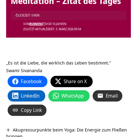
Meditation – Zitat des Tages
LESEZEIT: 0 MIN
VON
RUKMINI
VOR 16 JAHREN
ZULETZT AKTUALISIERT: 3. MÄRZ 2026 09:54
„Es ist die Liebe, die wirklich das Leben bestimmt.“
Swami Sivananda
Facebook
Share on X
LinkedIn
WhatsApp
Email
Copy Link
Akupressurpunkte beim Yoga: Die Energie zum Fließen
bringen