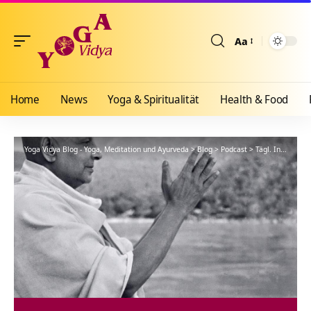
Aa
Größenänderun
Home
News
Yoga & Spiritualität
Health & Food
Yoga Vidya Blog - Yoga, Meditation und Ayurveda
>
Blog
>
Podcast
>
Tägl. Inspiration