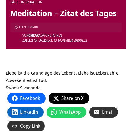
TÄGL. INSPIRATION
Meditation – Zitat des Tages
LESEZEIT: 0 MIN
VON
OMKARA
VOR 6 JAHREN
ZULETZT AKTUALISIERT: 13. NOVEMBER 2020 08:32
Liebe ist die Grundlage des Lebens. Liebe ist Leben. Ihre
Abwesenheit ist Tod.
Swami Sivananda
Facebook
Share on X
LinkedIn
WhatsApp
Email
Copy Link