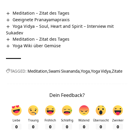
Meditation – Zitat des Tages
Geeignete Pranayamapraxis
Yoga Vidya – Soul, Heart and Spirit – Interview mit
Sukadev
Meditation – Zitat des Tages
Yoga Wiki über Gemüse
TAGGED:
Meditation
Swami Sivananda
Yoga
Yoga Vidya
Zitate
Dein Feedback?
Liebe
Traurig
Fröhlich
Schläfrig
Wütend
Überrascht
Zwinker
0
0
0
0
0
0
0